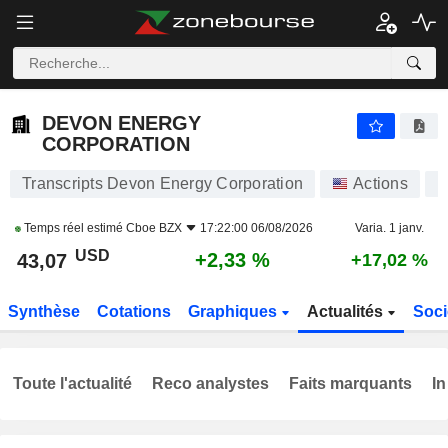
DEVON ENERGY CORPORATION
43,07
$
+2,33 %
DEVON ENERGY
CORPORATION
Transcripts Devon Energy Corporation
Actions
D
Temps réel estimé
Cboe BZX
17:22:00 06/08/2026
Varia. 1 janv.
USD
+2,33 %
43,07
+17,02 %
Synthèse
Cotations
Graphiques
Actualités
Soci
Toute l'actualité
Reco analystes
Faits marquants
In