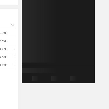
Parité
Cours
1.96x
5
3,795
EUR
2.59x
5
2,875
EUR
3.77x
10
0,9850
EUR
5.68x
10
0,6550
EUR
3.46x
10
1,075
EUR