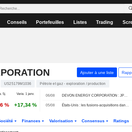
Conseils
Portefeuilles
Listes
Trading
Scr
RPORATION
Ajouter à une liste
Rapp
US25179M1036
Pétrole et gaz - exploration / production
. 5j.
Varia. 1 janv.
06/08
DEVON ENERGY CORPORATION : JPMorgan Chase toujours neutre sur le dossier
76 %
+17,34 %
05/08
États-Unis : les fusions-acquisitions dans l'amont pétrolier et gazier plongent au deuxième trimestre face à la volatilité
Société
Finances
Valorisation
Consensus
Ratings