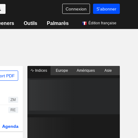
Connexion
S'abonner
eeners
Outils
Palmarès
Édition française
Indices
Europe
Amériques
Asie
ort PDF
ZM
RE
Agenda
Secteur
Dérivés
Fonds et ETFs