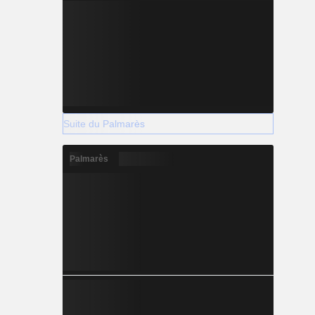
Suite du Palmarès
Palmarès