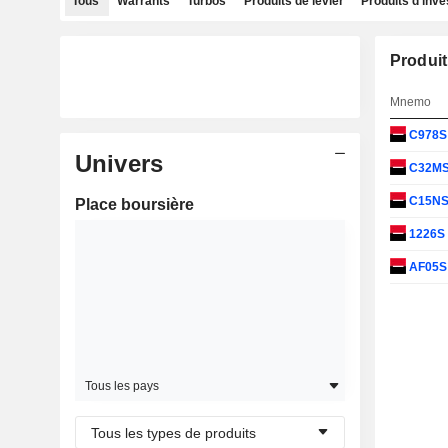
Tous
Warrants
Turbos
Produits de levier
Produits d'inv
Produit
Mnemo
C978
Univers
C32M
C15N
Place boursière
1226S
AF05
Tous les pays
Tous les types de produits