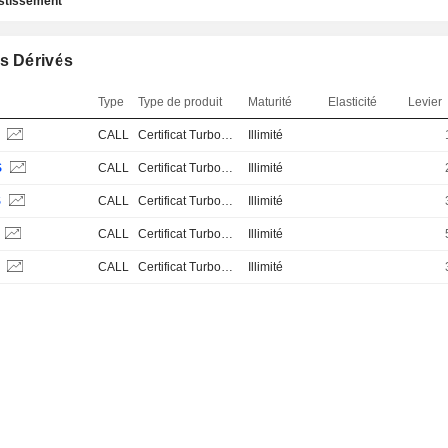
estissement
s Dérivés
Type
Type de produit
Maturité
Elasticité
Levier
S
CALL
Certificat Turbo Stop Loss
Illimité
S
CALL
Certificat Turbo Stop Loss
Illimité
S
CALL
Certificat Turbo Stop Loss
Illimité
CALL
Certificat Turbo Stop Loss
Illimité
S
CALL
Certificat Turbo Stop Loss
Illimité