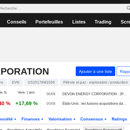
Conseils
Portefeuilles
Listes
Trading
Scr
RPORATION
Ajouter à une liste
Rapp
ns
DVN
US25179M1036
Pétrole et gaz - exploration / production
ia. 5j.
Varia. 1 janv.
06/08
DEVON ENERGY CORPORATION : JPMorgan Chase toujours neutre sur le dossier
,40 %
+17,69 %
05/08
États-Unis : les fusions-acquisitions dans l'amont pétrolier et gazier plongent au deuxième trimestre face à la volatilité
Société
Finances
Valorisation
Consensus
Ratings