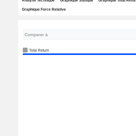
Analyse Technique
Graphique Statique
Graphique Total Retu
Graphique Force Relative
Total Return