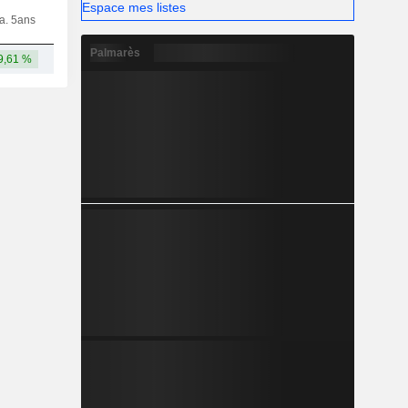
Espace mes listes
ia. 5ans
Capi.
CT
MT
LT
Palmarès
9,61 %
48,55 Md