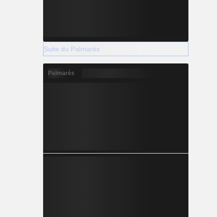
Suite du Palmarès
Palmarès