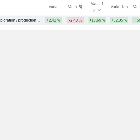
Varia. 1
Varia.
Varia. 5j.
Varia. 1an
Var
janv.
Pétrole et gaz - exploration / production - Autres
+2,42 %
-2,40 %
+17,69 %
+32,85 %
+5