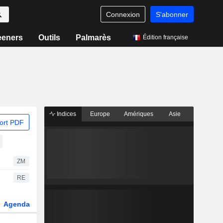
Connexion
S'abonner
eeners
Outils
Palmarès
Édition française
Indices
Europe
Amériques
Asie
ort PDF
ZM
RE
Agenda
Secteur
Dérivés
Fonds et ETFs