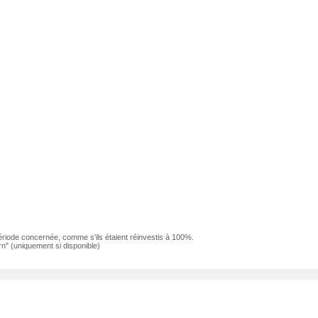
ériode concernée, comme s'ils étaient réinvestis à 100%.
n" (uniquement si disponible)