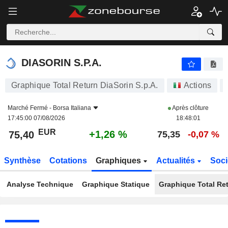
DIASORIN S.P.A.
75,40
€
+1,26 %
DIASORIN S.P.A.
Graphique Total Return DiaSorin S.p.A.
Actions
Marché Fermé -
Borsa Italiana
Après clôture
17:45:00 07/08/2026
18:48:01
EUR
+1,26 %
75,40
75,35
-0,07 %
Synthèse
Cotations
Graphiques
Actualités
Soci
Analyse Technique
Graphique Statique
Graphique Total Re