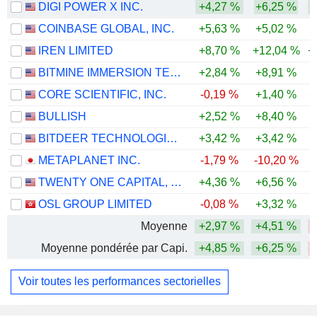
DIGI POWER X INC.
+4,27 %
+6,25 %
+
COINBASE GLOBAL, INC.
+5,63 %
+5,02 %
-
IREN LIMITED
+8,70 %
+12,04 %
+
BITMINE IMMERSION TECHNOLOGIES, INC.
+2,84 %
+8,91 %
-
CORE SCIENTIFIC, INC.
-0,19 %
+1,40 %
+
BULLISH
+2,52 %
+8,40 %
BITDEER TECHNOLOGIES GROUP
+3,42 %
+3,42 %
-
METAPLANET INC.
-1,79 %
-10,20 %
-
TWENTY ONE CAPITAL, INC.
+4,36 %
+6,56 %
-
OSL GROUP LIMITED
-0,08 %
+3,32 %
-
Moyenne
+2,97 %
+4,51 %
-
Moyenne pondérée par Capi.
+4,85 %
+6,25 %
-
Voir toutes les performances sectorielles