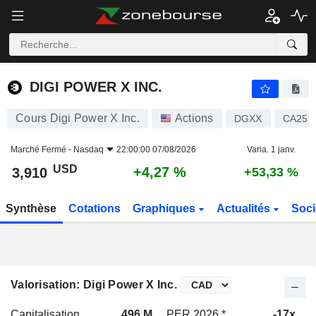
DIGI POWER X INC.
3,910
$
+4,27 %
DIGI POWER X INC.
Cours Digi Power X Inc.
Actions
DGXX
CA253
Marché Fermé -
Nasdaq
22:00:00 07/08/2026
Varia. 1 janv.
USD
+4,27 %
3,910
+53,33 %
Synthèse
Cotations
Graphiques
Actualités
Soci
Valorisation: Digi Power X Inc.
Capitalisation
496 M
PER 2026 *
-17x
P