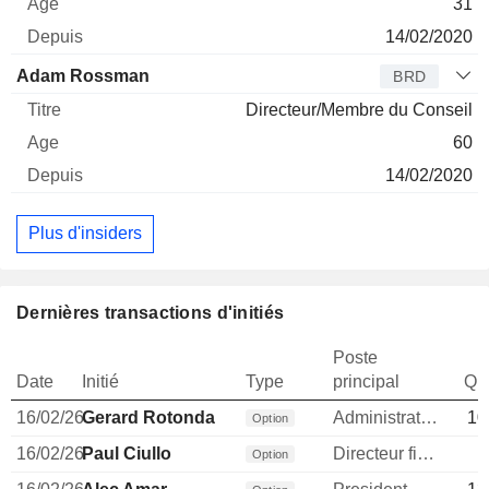
31
14/02/2020
Adam Rossman
BRD
Directeur/Membre du Conseil
60
14/02/2020
Plus d'insiders
Dernières transactions d'initiés
Poste
Date
Initié
Type
principal
Qua
16/02/26
Gerard Rotonda
Administrateur
10
Option
16/02/26
Paul Ciullo
Directeur financier
Option