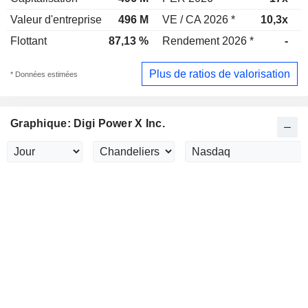
Valeur d'entreprise
496 M
VE / CA 2026 *
10,3x
V
Flottant
87,13 %
Rendement 2026 *
-
R
Plus de ratios de valorisation
* Données estimées
Graphique: Digi Power X Inc.