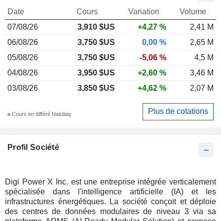
Date
Cours
Variation
Volume
07/08/26
3,910 $US
+4,27 %
2,41 M
06/08/26
3,750 $US
0,00 %
2,65 M
05/08/26
3,750 $US
-5,06 %
4,5 M
04/08/26
3,950 $US
+2,60 %
3,46 M
03/08/26
3,850 $US
+4,62 %
2,07 M
Plus de cotations
Cours en différé Nasdaq
Profil Société
Digi Power X Inc. est une entreprise intégrée verticalement
spécialisée dans l'intelligence artificielle (IA) et les
infrastructures énergétiques. La société conçoit et déploie
des centres de données modulaires de niveau 3 via sa