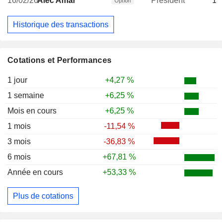
16/02/26
Alec Amar
President
13
Option
Historique des transactions
Cotations et Performances
1 jour
+4,27 %
1 semaine
+6,25 %
Mois en cours
+6,25 %
1 mois
-11,54 %
3 mois
-36,83 %
6 mois
+67,81 %
Année en cours
+53,33 %
Plus de cotations