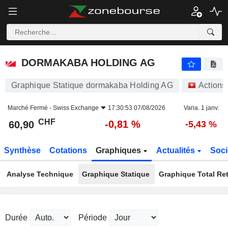
DORMAKABA HOLDING AG
60,90
CHF
-0,81 %
DORMAKABA HOLDING AG
Graphique Statique dormakaba Holding AG
Actions
Marché Fermé -
Swiss Exchange
17:30:53 07/08/2026
Varia. 1 janv.
CHF
-0,81 %
60,90
-5,43 %
Synthèse
Cotations
Graphiques
Actualités
Soci
Analyse Technique
Graphique Statique
Graphique Total Re
Durée
Période