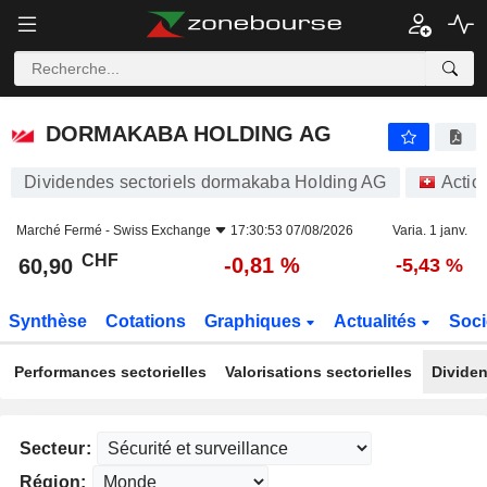
DORMAKABA HOLDING AG
60,90
CHF
-0,81 %
DORMAKABA HOLDING AG
Dividendes sectoriels dormakaba Holding AG
Actio
Marché Fermé -
Swiss Exchange
17:30:53 07/08/2026
Varia. 1 janv.
CHF
-0,81 %
60,90
-5,43 %
Synthèse
Cotations
Graphiques
Actualités
Soci
Performances sectorielles
Valorisations sectorielles
Dividen
Secteur:
Région: