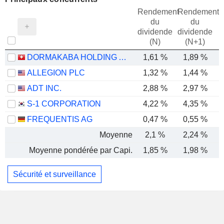
Rendement
Rendement
du
du
dividende
dividende
(N)
(N+1)
DORMAKABA HOLDING AG
1,61 %
1,89 %
ALLEGION PLC
1,32 %
1,44 %
ADT INC.
2,88 %
2,97 %
S-1 CORPORATION
4,22 %
4,35 %
FREQUENTIS AG
0,47 %
0,55 %
Moyenne
2,1 %
2,24 %
Moyenne pondérée par Capi.
1,85 %
1,98 %
Sécurité et surveillance