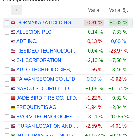
V
Varia.
Varia. 5j.
DORMAKABA HOLDING AG
-0,81 %
+4,82 %
+
ALLEGION PLC
+0,14 %
+7,33 %
+
ADT INC.
-0,13 %
0,00 %
+
RESIDEO TECHNOLOGIES, INC.
+0,04 %
-23,97 %
-
S-1 CORPORATION
+2,13 %
+7,58 %
ARLO TECHNOLOGIES, INC.
-1,55 %
+3,46 %
+
TAIWAN SECOM CO., LTD.
0,00 %
-0,92 %
NAPCO SECURITY TECHNOLOGIES, INC.
+1,08 %
+11,54 %
JADE BIRD FIRE CO., LTD.
-1,22 %
+0,62 %
FREQUENTIS AG
-1,94 %
+2,84 %
+
EVOLV TECHNOLOGIES HOLDINGS, INC.
+3,11 %
+10,85 %
ITURAN LOCATION AND CONTROL LTD.
-2,59 %
-4,01 %
INTELBRAS S.A. - INDÚSTRIA DE TELECOMUNICAÇÃO ELETRÔNICA BRASILEIRA
+12,62 %
+0,48 %
+