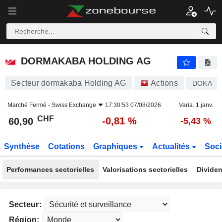
DORMAKABA HOLDING AG
60,90
CHF
-0,81 %
DORMAKABA HOLDING AG
Secteur dormakaba Holding AG
Actions
DOKA
Marché Fermé -
Swiss Exchange
17:30:53 07/08/2026
Varia. 1 janv.
CHF
-0,81 %
60,90
-5,43 %
Synthèse
Cotations
Graphiques
Actualités
Soci
Performances sectorielles
Valorisations sectorielles
Dividen
Secteur:
Région: