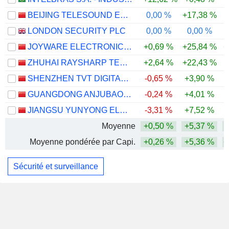
BEIJING TELESOUND ELECTRONICS CO., LTD.
0,00 %
+17,38 %
-
LONDON SECURITY PLC
0,00 %
0,00 %
JOYWARE ELECTRONICS CO.,LTD
+0,69 %
+25,84 %
+
ZHUHAI RAYSHARP TECHNOLOGY CO.,LTD.
+2,64 %
+22,43 %
-
SHENZHEN TVT DIGITAL TECHNOLOGY CO., LTD.
-0,65 %
+3,90 %
GUANGDONG ANJUBAO DIGITAL TECHNOLOGY CO., LTD.
-0,24 %
+4,01 %
JIANGSU YUNYONG ELECTRONICS AND TECHNOLOGY CO.,LTD
-3,31 %
+7,52 %
Moyenne
+0,50 %
+5,37 %
Moyenne pondérée par Capi.
+0,26 %
+5,36 %
+
Sécurité et surveillance