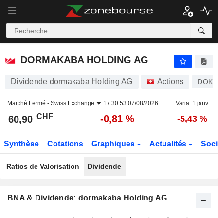
DORMAKABA HOLDING AG
60,90
CHF
-0,81 %
DORMAKABA HOLDING AG
Dividende dormakaba Holding AG
Actions
DOKA
Marché Fermé -
Swiss Exchange
17:30:53 07/08/2026
Varia. 1 janv.
CHF
-0,81 %
60,90
-5,43 %
Synthèse
Cotations
Graphiques
Actualités
Soci
Ratios de Valorisation
Dividende
BNA & Dividende: dormakaba Holding AG