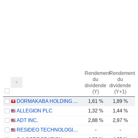
Rendement
Rendement
du
du
dividende
dividende
(Y)
(Y+1)
DORMAKABA HOLDING AG
1,61 %
1,89 %
ALLEGION PLC
1,32 %
1,44 %
ADT INC.
2,88 %
2,97 %
RESIDEO TECHNOLOGIES, INC.
-
-