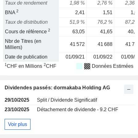
Taux de rendement
1,98 %
2,76 %
2,36 
2
BNA
2,41
1,51
1,0
Taux de distribution
51,9 %
76,2 %
87,2 
2
Cours de référence
63,05
41,65
40,2
Nbr de Titres (en
41 572
41 688
41 78
Milliers)
Date de publication
01/09/21
01/09/22
01/09/2
1
2
CHF en Millions
CHF
Données Estimées
Dividendes passés: dormakaba Holding AG
29/10/2025
Split / Dividende Significatif
23/10/2025
Détachement de dividende - 9.2 CHF
Voir plus