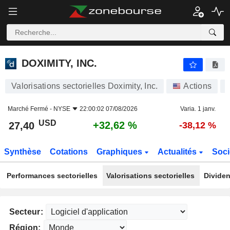
DOXIMITY, INC.
27,40
$
+32,62 %
DOXIMITY, INC.
Valorisations sectorielles Doximity, Inc.
Actions
Marché Fermé -
NYSE
22:00:02 07/08/2026
Varia. 1 janv.
USD
+32,62 %
27,40
-38,12 %
Synthèse
Cotations
Graphiques
Actualités
Soci
Performances sectorielles
Valorisations sectorielles
Dividen
Secteur:
Région: