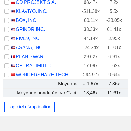
CD PROJEKT S.A.
68.47x
7.2x
KLAVIYO, INC.
-511.38x
5.5x
BOX, INC.
80.11x
-23.05x
GRINDR INC.
33.33x
61.41x
FIVE9, INC.
44.14x
2.95x
ASANA, INC.
-24.24x
11.01x
PLANISWARE
29.62x
6.91x
OPERA LIMITED
17.09x
1.62x
WONDERSHARE TECHNOLOGY GROUP CO., LTD.
-294.97x
9.64x
Moyenne
-11,67x
7,86x
Moyenne pondérée par Capi.
18,46x
11,61x
Logiciel d'application