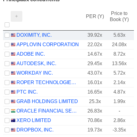
Price to
PER (Y)
Book (Y)
DOXIMITY, INC.
39.92x
5.63x
APPLOVIN CORPORATION
22.02x
24.08x
ADOBE INC.
14.67x
8.72x
AUTODESK, INC.
29.45x
13.56x
WORKDAY INC.
43.07x
5.72x
ROPER TECHNOLOGIES, INC.
16.01x
2.14x
PTC INC.
16.65x
4.87x
GRAB HOLDINGS LIMITED
25.3x
1.99x
ORACLE FINANCIAL SERVICES SOFTWARE LIMITED
26.83x
-
XERO LIMITED
70.86x
2.86x
DROPBOX, INC.
19.73x
-3.35x