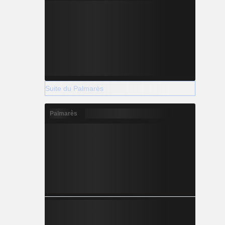
Suite du Palmarès
Palmarès