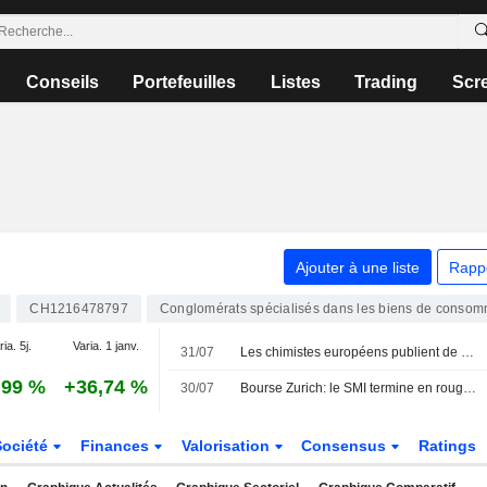
Conseils
Portefeuilles
Listes
Trading
Scr
Ajouter à une liste
Rapp
CH1216478797
Conglomérats spécialisés dans les biens de consom
ia. 5j.
Varia. 1 janv.
31/07
Les chimistes européens publient de solides résultats au T2 mais restent prudents sur les perspectives
,99 %
+36,74 %
30/07
Bourse Zurich: le SMI termine en rouge, plombé par Novartis et Roche
Société
Finances
Valorisation
Consensus
Ratings