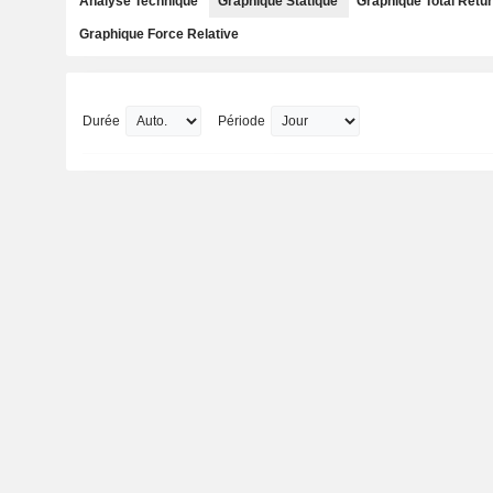
Analyse Technique
Graphique Statique
Graphique Total Retu
Graphique Force Relative
Durée
Période