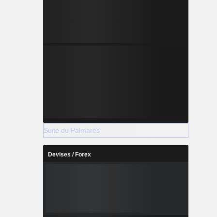
Suite du Palmarès
Devises / Forex