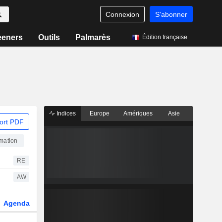
Connexion
S'abonner
eeners
Outils
Palmarès
Édition française
Indices
Europe
Amériques
Asie
ort PDF
mation
RE
AW
Agenda
Secteur
Dérivés
Fonds et ETFs