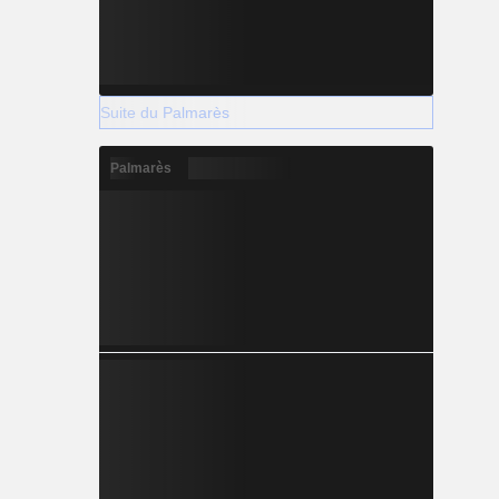
Suite du Palmarès
Palmarès