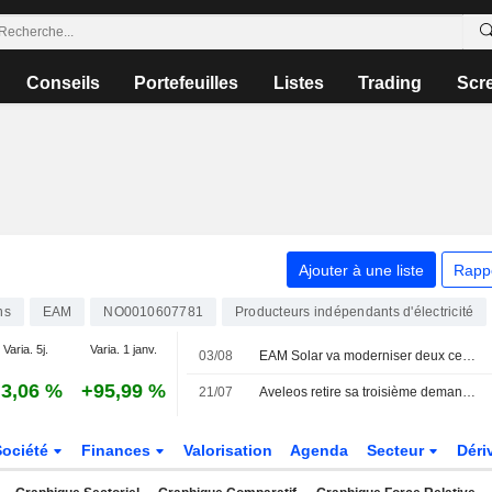
Conseils
Portefeuilles
Listes
Trading
Scr
Ajouter à une liste
Rapp
ns
EAM
NO0010607781
Producteurs indépendants d'électricité
Varia. 5j.
Varia. 1 janv.
03/08
EAM Solar va moderniser deux centrales solaires en Italie
3,06 %
+95,99 %
21/07
Aveleos retire sa troisième demande d'arbitrage contre EAM Solar
Société
Finances
Valorisation
Agenda
Secteur
Déri