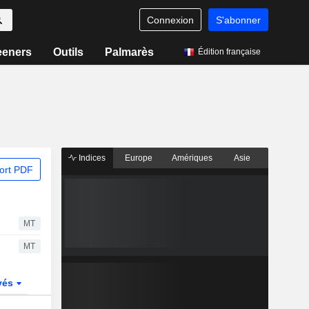
Connexion
S'abonner
eeners
Outils
Palmarès
Édition française
Indices
Europe
Amériques
Asie
ort PDF
MT
MT
vés