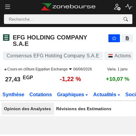
EFG HOLDING COMPANY S.A.E
27,43
£
-1,22 %
EFG HOLDING COMPANY
S.A.E
Consensus EFG Holding Company S.A.E
Actions
Cours en clôture
Egyptian Exchange
06/08/2026
Varia. 1 janv.
EGP
-1,22 %
27,43
+10,07 %
Synthèse
Cotations
Graphiques
Actualités
Soci
Opinion des Analystes
Révisions des Estimations