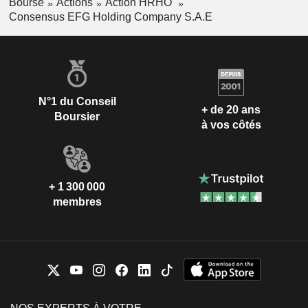
Bourse
Actions
Action HRHO
Consensus EFG Holding Company S.A.E
N°1 du Conseil
+ de 20 ans
Boursier
à vos côtés
+ 1 300 000
membres