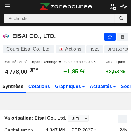
EISAI CO., LTD.
4 778,00
¥
+1,85 %
EISAI CO., LTD.
Cours Eisai Co., Ltd.
Actions
4523
JP3160400
Marché Fermé -
Japan Exchange
08:30:00 07/08/2026
Varia. 1 janv.
JPY
+1,85 %
4 778,00
+2,53 %
Synthèse
Cotations
Graphiques
Actualités
Soci
Valorisation: Eisai Co., Ltd.
Capitalisation
1 347 Md
PER 2027 *
24x