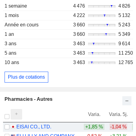
1 semaine
4 476
4 826
1 mois
4 222
5 132
Année en cours
3 660
5 243
1 an
3 660
5 349
3 ans
3 463
9 614
5 ans
3 463
11 250
10 ans
3 463
12 765
Plus de cotations
Pharmacies - Autres
Varia.
Varia. 5j.
EISAI CO., LTD.
+1,85 %
-1,04 %