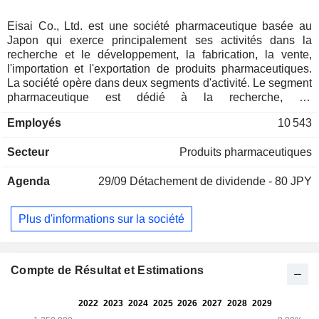
Eisai Co., Ltd. est une société pharmaceutique basée au
Japon qui exerce principalement ses activités dans la
recherche et le développement, la fabrication, la vente,
l'importation et l'exportation de produits pharmaceutiques.
La société opère dans deux segments d'activité. Le segment
pharmaceutique est dédié à la recherche, au
développement, à la fabrication et à la vente de produits
Employés
10 543
pharmaceutiques à usage médical, de médicaments
génériques et de médicaments en vente libre, entre autres.
Secteur
Produits pharmaceutiques
Ce segment opère dans cinq régions, à savoir le Japon, les
Amériques (Amérique du Nord), la Chine, la zone EMEA
Agenda
29/09
Détachement de dividende - 80 JPY
(Europe, Moyen-Orient, Afrique, Russie, Océanie), l’Asie et
l’Amérique latine (Corée, Taïwan, Inde, ASEAN, Amérique
latine). Le segment « Autres » concerne les revenus de
Plus d'informations sur la société
licences et l’activité liée aux matières premières
pharmaceutiques. La société commercialise également des
marques telles que les médicaments anticancéreux
Lembima et Halaven dans les domaines de la neurologie et
Compte de Résultat et Estimations
de l’oncologie.