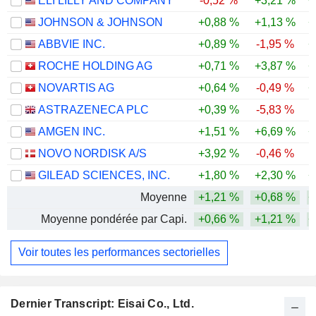
ELI LILLY AND COMPANY
-0,52 %
+3,21 %
+
JOHNSON & JOHNSON
+0,88 %
+1,13 %
+
ABBVIE INC.
+0,89 %
-1,95 %
+
ROCHE HOLDING AG
+0,71 %
+3,87 %
+
NOVARTIS AG
+0,64 %
-0,49 %
+
ASTRAZENECA PLC
+0,39 %
-5,83 %
AMGEN INC.
+1,51 %
+6,69 %
+
NOVO NORDISK A/S
+3,92 %
-0,46 %
GILEAD SCIENCES, INC.
+1,80 %
+2,30 %
+
Moyenne
+1,21 %
+0,68 %
+
Moyenne pondérée par Capi.
+0,66 %
+1,21 %
+
Voir toutes les performances sectorielles
Dernier Transcript: Eisai Co., Ltd.