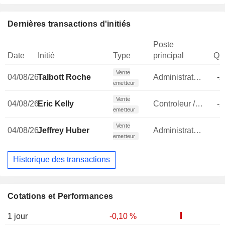
Dernières transactions d'initiés
Poste
Date
Initié
Type
principal
Qua
Vente
04/08/26
Talbott Roche
Administrateur
-2
emetteur
Vente
04/08/26
Eric Kelly
Controleur / auditeur
-2
emetteur
Vente
04/08/26
Jeffrey Huber
Administrateur
emetteur
Historique des transactions
Cotations et Performances
1 jour
-0,10 %