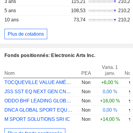
3 ans
115,21
210,2
5 ans
108,53
210,2
10 ans
73,74
210,2
Plus de cotations
Fonds positionnés: Electronic Arts Inc.
Varia. 1
Nom
PEA
janv.
Not
TOCQUEVILLE VALUE AMÉRIQUE ISR P
Non
+6,00 %
JSS SST EQ NEXT GEN CNSMR YUSD ACC
Non
0,00 %
ODDO BHF LEADING GLOBAL TRENDS CIW EUR
Non
+16,00 %
DNCA GLOBAL SPORT EQUITY RA EUR CAP
Non
0,00 %
M SPORT SOLUTIONS SRI IC
Non
+14,00 %