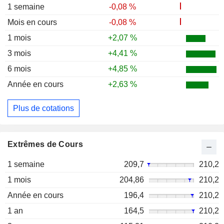
1 semaine
-0,08 %
Mois en cours
-0,08 %
1 mois
+2,07 %
3 mois
+4,41 %
6 mois
+4,85 %
Année en cours
+2,63 %
Plus de cotations
Extrêmes de Cours
1 semaine
209,7
210,2
1 mois
204,86
210,2
Année en cours
196,4
210,2
1 an
164,5
210,2