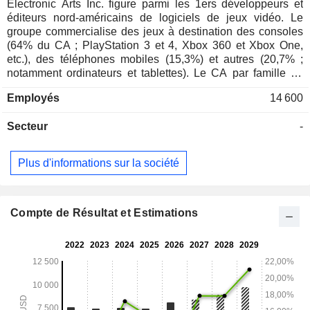
Electronic Arts Inc. figure parmi les 1ers développeurs et
éditeurs nord-américains de logiciels de jeux vidéo. Le
groupe commercialise des jeux à destination des consoles
(64% du CA ; PlayStation 3 et 4, Xbox 360 et Xbox One,
etc.), des téléphones mobiles (15,3%) et autres (20,7% ;
notamment ordinateurs et tablettes). Le CA par famille de
produits se répartit comme suit : - logiciels de jeux
Employés
14 600
numériques (73,2%) : à télécharger via Internet. Le groupe
propose également des logiciels tiers ; - logiciels de jeux sur
Secteur
-
support physique (26,8%). 41,3% du CA est réalisé en
Amérique du Nord.
Plus d'informations sur la société
Compte de Résultat et Estimations