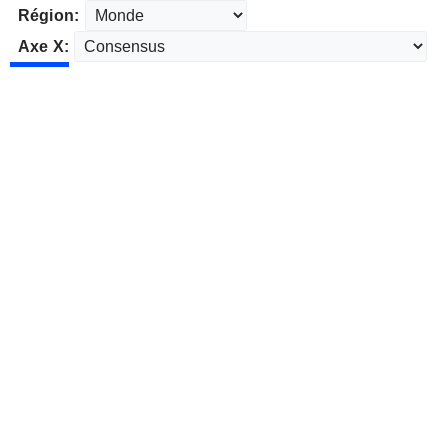
Région:
Axe X: