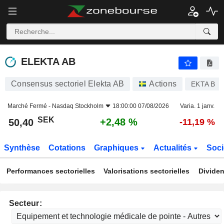
ELEKTA AB
50,40
kr
+2,48 %
ELEKTA AB
Consensus sectoriel Elekta AB
Actions
EKTA B
Marché Fermé -
Nasdaq Stockholm
18:00:00 07/08/2026
Varia. 1 janv.
SEK
+2,48 %
50,40
-11,19 %
Synthèse
Cotations
Graphiques
Actualités
Soci
Performances sectorielles
Valorisations sectorielles
Dividen
Secteur: