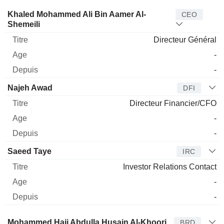
Dirigeant
Titre
Age
Depuis
Khaled Mohammed Ali Bin Aamer Al-
CEO
Shemeili
Directeur Général
-
-
Najeh Awad
DFI
Directeur Financier/CFO
-
-
Saeed Taye
IRC
Investor Relations Contact
-
-
Administrateur
Titre
Age
Depuis
Mohammed Haji Abdulla Husain Al-Khoori
BRD