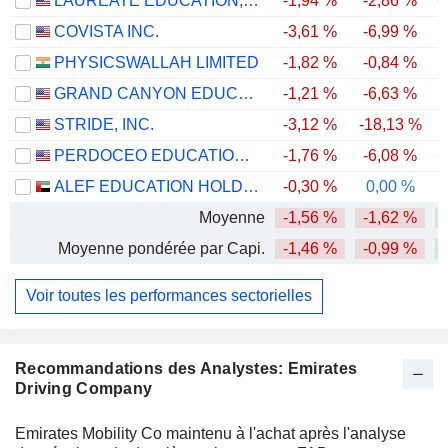
LAUREATE EDUCATION, INC.
-1,94 %
-2,86 %
+
COVISTA INC.
-3,61 %
-6,99 %
PHYSICSWALLAH LIMITED
-1,82 %
-0,84 %
GRAND CANYON EDUCATION, INC.
-1,21 %
-6,63 %
-
STRIDE, INC.
-3,12 %
-18,13 %
-
PERDOCEO EDUCATION CORPORATION
-1,76 %
-6,08 %
+
ALEF EDUCATION HOLDING PLC
-0,30 %
0,00 %
Moyenne
-1,56 %
-1,62 %
Moyenne pondérée par Capi.
-1,46 %
-0,99 %
+
Voir toutes les performances sectorielles
Recommandations des Analystes: Emirates
Driving Company
Emirates Mobility Co maintenu à l'achat après l'analyse