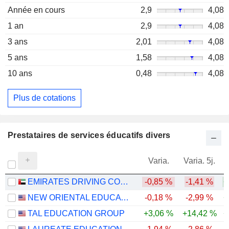
Année en cours
2,9
4,08
1 an
2,9
4,08
3 ans
2,01
4,08
5 ans
1,58
4,08
10 ans
0,48
4,08
Plus de cotations
Prestataires de services éducatifs divers
Varia.
Varia. 5j.
EMIRATES DRIVING COMPANY
-0,85 %
-1,41 %
+
NEW ORIENTAL EDUCATION & TECHNOLOGY GROUP INC.
-0,18 %
-2,99 %
+
TAL EDUCATION GROUP
+3,06 %
+14,42 %
+