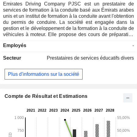
Emirates Driving Company PJSC est un prestataire de
services de formation à la conduite basé aux Émirats arabes
unis et un institut de formation à la conduite avant l'obtention
du permis de conduire. La société est engagée dans la
gestion et le développement de la formation à la conduite de
véhicules à moteur. Elle propose des cours de préparation
au permis de conduire pour les véhicules légers, les
Employés
-
motocyclettes, les véhicules lourds, les autobus lourds et les
machines lourdes, entre autres ; des cours post-permis pour
Secteur
Prestataires de services éducatifs divers
les conducteurs de bus scolaires, la conduite défensive des
véhicules légers, la conduite défensive des autobus lourds,
la conduite des motocyclettes lourdes et la conduite
Plus d'informations sur la société
écologique, entre autres ; et des cours spécialisés et sur
mesure qui comprennent la formation des grutiers, la
sensibilisation à la conduite en sécurité et la formation des
agents de campagne, entre autres. La société exploite une
Compte de Résultat et Estimations
filiale, Tabieah Property Investment.