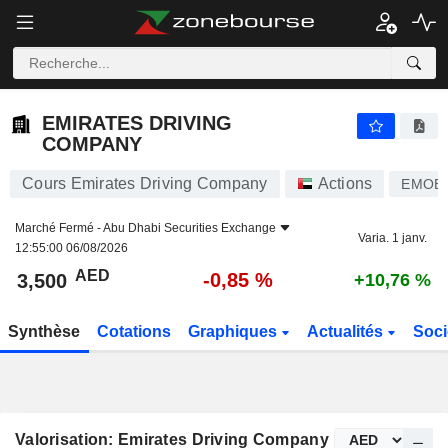
EMIRATES DRIVING COMPANY
3,500
AED
-0,85 %
EMIRATES DRIVING
COMPANY
Cours Emirates Driving Company
Actions
EMOBI
Marché Fermé -
Abu Dhabi Securities Exchange
Varia. 1 janv.
12:55:00 06/08/2026
AED
-0,85 %
3,500
+10,76 %
Synthèse
Cotations
Graphiques
Actualités
Soci
Valorisation: Emirates Driving Company