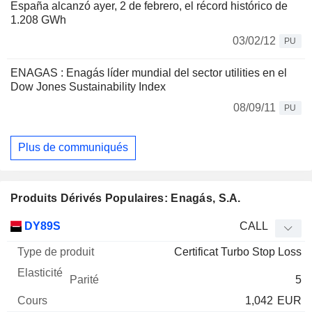
España alcanzó ayer, 2 de febrero, el récord histórico de
1.208 GWh
03/02/12
PU
ENAGAS : Enagás líder mundial del sector utilities en el
Dow Jones Sustainability Index
08/09/11
PU
Plus de communiqués
Produits Dérivés Populaires: Enagás, S.A.
Type
DY89S
CALL
de
Certificat Turbo Stop Loss
Mnemo
Type
produit
Elasticité
Parité
Cours
5
1,042
EUR