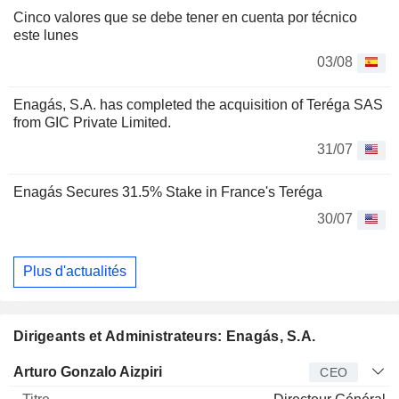
Cinco valores que se debe tener en cuenta por técnico
este lunes
03/08
Enagás, S.A. has completed the acquisition of Teréga SAS
from GIC Private Limited.
31/07
Enagás Secures 31.5% Stake in France's Teréga
30/07
Plus d'actualités
Dirigeants et Administrateurs: Enagás, S.A.
Dirigeant
Titre
Age
Depuis
Arturo Gonzalo Aizpiri
CEO