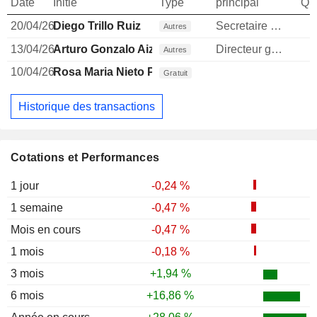
Date
Initié
Type
principal
Qua
20/04/26
Diego Trillo Ruiz
Secretaire general
Autres
13/04/26
Arturo Gonzalo Aizpiri
Directeur general
1
Autres
10/04/26
Rosa Maria Nieto Prieto
Gratuit
Historique des transactions
Cotations et Performances
1 jour
-0,24 %
1 semaine
-0,47 %
Mois en cours
-0,47 %
1 mois
-0,18 %
3 mois
+1,94 %
6 mois
+16,86 %