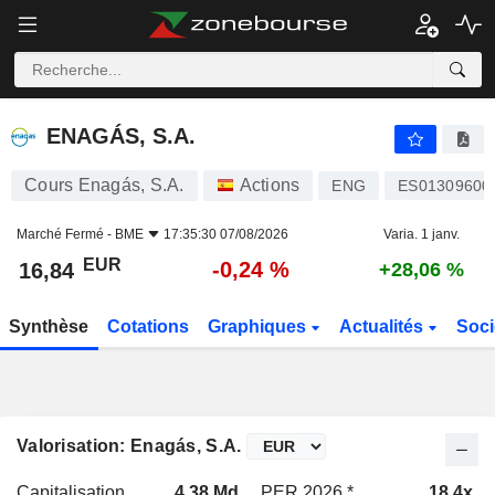
ENAGÁS, S.A.
16,84
€
-0,24 %
ENAGÁS, S.A.
Cours Enagás, S.A.
Actions
ENG
ES01309600
Marché Fermé -
BME
17:35:30 07/08/2026
Varia. 1 janv.
EUR
-0,24 %
16,84
+28,06 %
Synthèse
Cotations
Graphiques
Actualités
Soci
Valorisation: Enagás, S.A.
Capitalisation
4,38 Md
PER 2026 *
18,4x