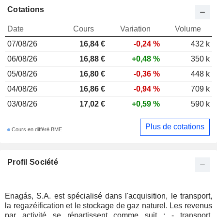
Cotations
Date
Cours
Variation
Volume
07/08/26
16,84 €
-0,24 %
432 k
06/08/26
16,88 €
+0,48 %
350 k
05/08/26
16,80 €
-0,36 %
448 k
04/08/26
16,86 €
-0,94 %
709 k
03/08/26
17,02 €
+0,59 %
590 k
Plus de cotations
Cours en différé BME
Profil Société
Enagás, S.A. est spécialisé dans l'acquisition, le transport,
la regazéification et le stockage de gaz naturel. Les revenus
par activité se répartissent comme suit : - transport,