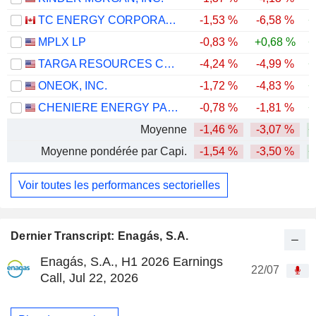
TC ENERGY CORPORATION
-1,53 %
-6,58 %
+
MPLX LP
-0,83 %
+0,68 %
+
TARGA RESOURCES CORP.
-4,24 %
-4,99 %
+
ONEOK, INC.
-1,72 %
-4,83 %
+
CHENIERE ENERGY PARTNERS, L.P.
-0,78 %
-1,81 %
+
Moyenne
-1,46 %
-3,07 %
+
Moyenne pondérée par Capi.
-1,54 %
-3,50 %
+
Voir toutes les performances sectorielles
Dernier Transcript: Enagás, S.A.
Enagás, S.A., H1 2026 Earnings
22/07
Call, Jul 22, 2026