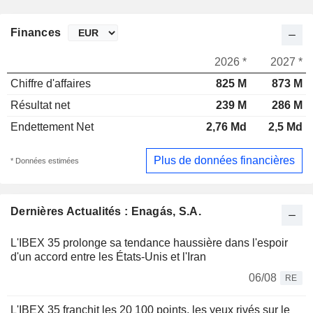
Finances
2026 *
2027 *
Chiffre d'affaires
825 M
873 M
Résultat net
239 M
286 M
Endettement Net
2,76 Md
2,5 Md
Plus de données financières
* Données estimées
Dernières Actualités : Enagás, S.A.
L'IBEX 35 prolonge sa tendance haussière dans l'espoir
d'un accord entre les États-Unis et l'Iran
06/08
RE
L'IBEX 35 franchit les 20 100 points, les yeux rivés sur le