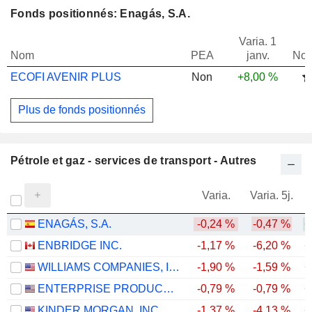
Fonds positionnés: Enagás, S.A.
Varia. 1
Nom
PEA
janv.
Not
ECOFI AVENIR PLUS
Non
+8,00 %
Plus de fonds positionnés
Pétrole et gaz - services de transport - Autres
Varia.
Varia. 5j.
ENAGÁS, S.A.
-0,24 %
-0,47 %
+
ENBRIDGE INC.
-1,17 %
-6,20 %
+
WILLIAMS COMPANIES, INC.
-1,90 %
-1,59 %
+
ENTERPRISE PRODUCTS PARTNERS L.P.
-0,79 %
-0,79 %
+
KINDER MORGAN, INC.
-1,37 %
-4,13 %
+