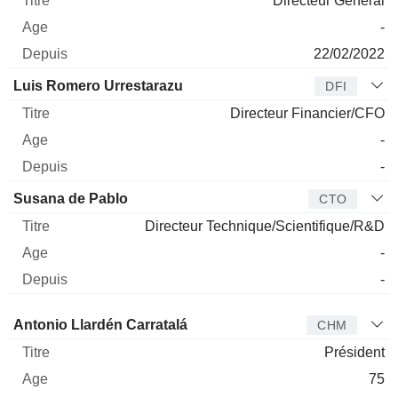
Directeur Général
-
22/02/2022
Luis Romero Urrestarazu
DFI
Directeur Financier/CFO
-
-
Susana de Pablo
CTO
Directeur Technique/Scientifique/R&D
-
-
Administrateur
Titre
Age
Depuis
Antonio Llardén Carratalá
CHM
Président
75