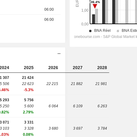
06:00
06:00
2024
2025
2026
2027
2028
1 307
21 424
5 506
22 623
22 215
21 882
21 981
6.46%
-5.3%
5 293
5 756
5 250
5 600
6 064
6 109
6 263
0.82%
2.79%
3 071
3 331
3 103
3 328
3 680
3 697
3 784
1.03%
0.08%