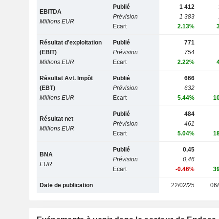
Publié
1 412
EBITDA
Prévision
1 383
Millions EUR
Ecart
2.13%
Résultat d'exploitation
Publié
771
(EBIT)
Prévision
754
Millions EUR
Ecart
2.22%
Résultat Avt. Impôt
Publié
666
(EBT)
Prévision
632
Millions EUR
Ecart
5.44%
1
Publié
484
Résultat net
Prévision
461
Millions EUR
Ecart
5.04%
1
Publié
0,45
BNA
Prévision
0,46
EUR
Ecart
-0.46%
3
Date de publication
22/02/25
06/