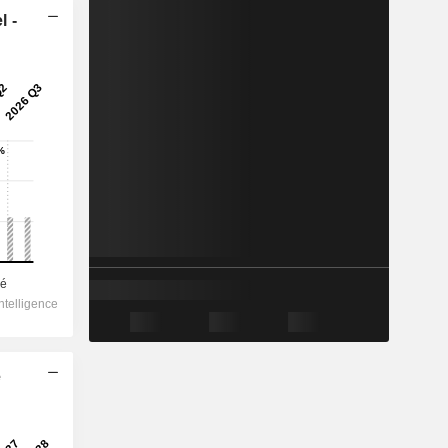
l -
e