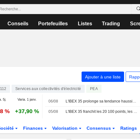
Conseils
Portefeuilles
Listes
Trading
Scr
Ajouter à une liste
Rapp
112
Services aux collectivités d'électricité
PEA
. 5j.
Varia. 1 janv.
06/08
L'IBEX 35 prolonge sa tendance haussière dans l'espoir d'un accord entre les États-Unis et l'Iran
28 %
+37,90 %
05/08
L'IBEX 35 franchit les 20 100 points, les yeux rivés sur le secteur technologique et la géopolitique
Société
Finances
Valorisation
Consensus
Ratings