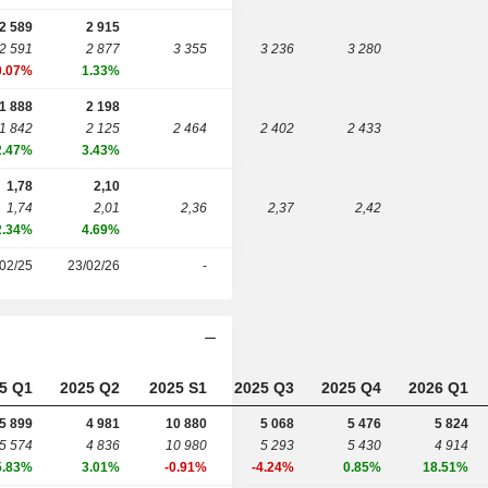
2 589
2 915
2 591
2 877
3 355
3 236
3 280
0.07%
1.33%
1 888
2 198
1 842
2 125
2 464
2 402
2 433
2.47%
3.43%
1,78
2,10
1,74
2,01
2,36
2,37
2,42
2.34%
4.69%
02/25
23/02/26
-
5 Q1
2025 Q2
2025 S1
2025 Q3
2025 Q4
2026 Q1
5 899
4 981
10 880
5 068
5 476
5 824
5 574
4 836
10 980
5 293
5 430
4 914
5.83%
3.01%
-0.91%
-4.24%
0.85%
18.51%