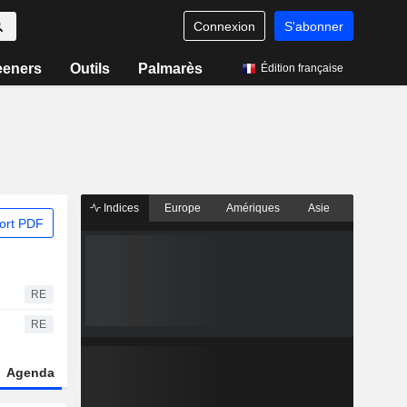
Connexion
S'abonner
eeners
Outils
Palmarès
Édition française
Indices
Europe
Amériques
Asie
ort PDF
RE
RE
Agenda
Secteur
Dérivés
Fonds et ETFs