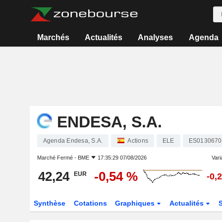
Marchés
Actualités
Analyses
Agenda
ENDESA, S.A.
Agenda Endesa, S.A.
Actions
ELE
ES0130670
Marché Fermé -
BME
17:35:29 07/08/2026
Varia
42,24
-0,54 %
EUR
-0,
Synthèse
Cotations
Graphiques
Actualités