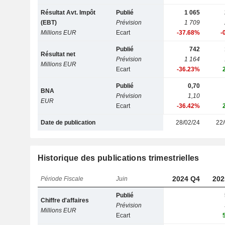
Résultat Avt. Impôt
Publié
1 065
(EBT)
Prévision
1 709
Millions EUR
Ecart
-37.68%
-
Publié
742
Résultat net
Prévision
1 164
Millions EUR
Ecart
-36.23%
Publié
0,70
BNA
Prévision
1,10
EUR
Ecart
-36.42%
Date de publication
28/02/24
22/
Historique des publications trimestrielles
2024 Q4
202
Période Fiscale
Juin
Publié
Chiffre d'affaires
Prévision
Millions EUR
Ecart