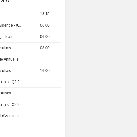
 S.A.
18:45
Détachement de dividende - 0.95 USD
06:00
nificatif
06:00
sultats
08:00
e Annuelle
sultats
16:00
Publication des résultats - Q2 2026
sultats
Publication des résultats - Q2 2026
Réunion du Conseil d'Administration