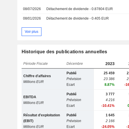
08/07/2026
Détachement de dividende - 0.87804 EUR
08/01/2026
Détachement de dividende - 0.405 EUR
Voir plus
Historique des publications annuelles
2023
Période Fiscale
Décembre
Publié
25 459
2
Chiffre d'affaires
Prévision
23 386
2
Millions EUR
Ecart
8.87%
-1
Publié
3 777
EBITDA
Prévision
4 216
Millions EUR
Ecart
-10.41%
Résultat d'exploitation
Publié
1 645
(EBIT)
Prévision
2 166
Millions EUR
Ecart
-24.05%
-