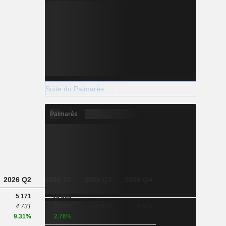
Suite du Palmarès
Palmarès
2026 Q2
2026 S1
2026 Q3
2026 Q4
5 171
10 995
4 731
10 700
5 510
5 510
9.31%
2.76%