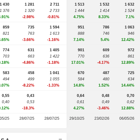
1 430
1 281
2 711
1 513
1 532
1 632
1 376
1 320
2 733
1 444
1 414
1 524
3.91%
-2.98%
-0.81%
4.75%
8.33%
7.1%
859
735
1 594
951
786
1 063
821
763
1 613
888
746
946
4.65%
-3.66%
-1.16%
7.14%
5.4%
12.42%
774
631
1 405
901
609
972
703
663
1 422
770
636
861
0.18%
-4.86%
-1.18%
17.01%
-4.17%
12.89%
583
458
1 041
670
487
725
494
499
1 055
584
480
634
8.07%
-8.22%
-1.33%
14.8%
1.52%
14.44%
0,55
0,43
0,64
0,48
0,70
0,40
0,53
0,61
0,49
0,62
9.12%
-18.3%
4.27%
-3.46%
12.88%
05/25
28/07/25
28/07/25
29/10/25
23/02/26
06/05/26