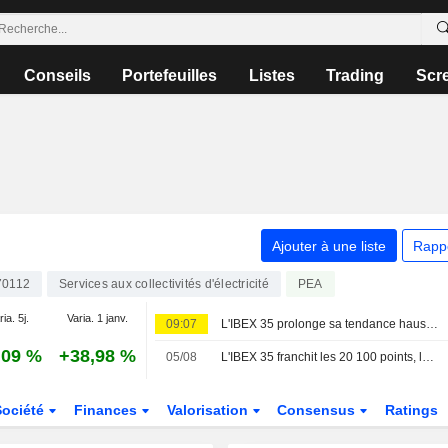
Conseils
Portefeuilles
Listes
Trading
Scr
Ajouter à une liste
Rapp
70112
Services aux collectivités d'électricité
PEA
ia. 5j.
Varia. 1 janv.
09:07
L'IBEX 35 prolonge sa tendance haussière dans l'espoir d'un accord entre les États-Unis et l'Iran
,09 %
+38,98 %
05/08
L'IBEX 35 franchit les 20 100 points, les yeux rivés sur le secteur technologique et la géopolitique
Société
Finances
Valorisation
Consensus
Ratings