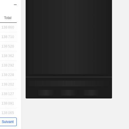
Total
138 860
138 710
138 520
138 362
138 292
138 228
138 202
138 127
138 091
138 065
Suivant