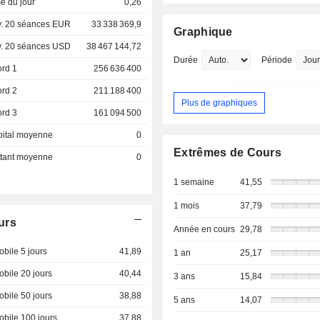
e du jour
0,26
. 20 séances EUR
33 338 369,9
Graphique
. 20 séances USD
38 467 144,72
Durée
Période
ord 1
256 636 400
ord 2
211 188 400
Plus de graphiques
ord 3
161 094 500
pital moyenne
0
Extrêmes de Cours
ottant moyenne
0
1 semaine
41,55
1 mois
37,79
urs
Année en cours
29,78
bile 5 jours
41,89
1 an
25,17
bile 20 jours
40,44
3 ans
15,84
bile 50 jours
38,88
5 ans
14,07
bile 100 jours
37,88