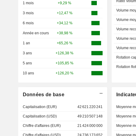
Ratio Volum
1 mois
+9,29 %
Volume moy
3 mois
+12,47 %
Volume moy
6 mois
+34,12 %
Volume rec
Année en cours
+38,98 %
Volume rec
1 an
+65,26 %
Volume rec
3 ans
+126,38 %
Rotation ca
5 ans
+105,85 %
Rotation fl
10 ans
+126,20 %
Données de base
Indicate
Capitalisation (EUR)
42 621 220 241
Moyenne mo
Capitalisation (USD)
49 210 507 148
Moyenne mo
Chiffre d'affaires (EUR)
21 424 000 000
Moyenne mo
Chiffre d'affaires (USD)
24 736 173 652
Moyenne mo