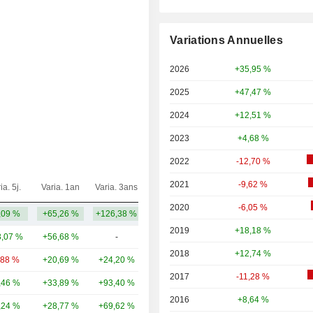
Variations Annuelles
2026
+35,95 %
2025
+47,47 %
2024
+12,51 %
2023
+4,68 %
2022
-12,70 %
2021
-9,62 %
ia. 5j.
Varia. 1an
Varia. 3ans
Capi.($)
2020
-6,05 %
,09 %
+65,26 %
+126,38 %
49,21 Md
2019
+18,18 %
,07 %
+56,68 %
-
271 Md
2018
+12,74 %
,88 %
+20,69 %
+24,20 %
179 Md
2017
-11,28 %
,46 %
+33,89 %
+93,40 %
154 Md
2016
+8,64 %
,24 %
+28,77 %
+69,62 %
115 Md