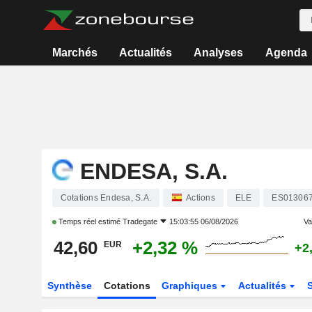
Marchés
Actualités
Analyses
Agenda
ENDESA, S.A.
Cotations Endesa, S.A.
Actions
ELE
ES01306
Temps réel estimé
Tradegate
15:03:55 06/08/2026
Var
42,60
+2,32 %
EUR
+2
Synthèse
Cotations
Graphiques
Actualités