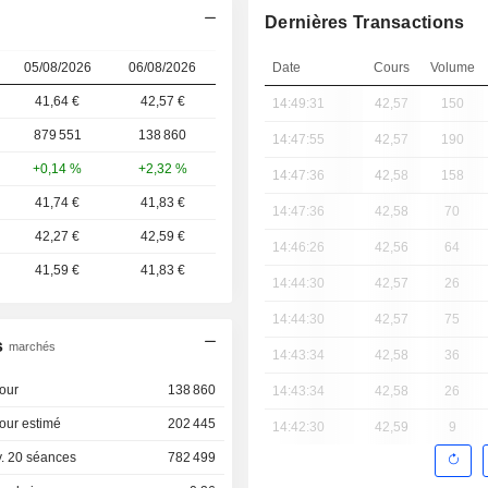
Dernières Transactions
05/08/2026
06/08/2026
Date
Cours
Volume
41,64 €
42,57
€
14:49:31
42,57
150
879 551
138 860
14:47:55
42,57
190
+0,14 %
+2,32 %
14:47:36
42,58
158
41,74 €
41,83 €
14:47:36
42,58
70
42,27 €
42,59 €
14:46:26
42,56
64
41,59 €
41,83 €
14:44:30
42,57
26
14:44:30
42,57
75
s
marchés
14:43:34
42,58
36
our
138 860
14:43:34
42,58
26
our estimé
202 445
14:42:30
42,59
9
. 20 séances
782 499