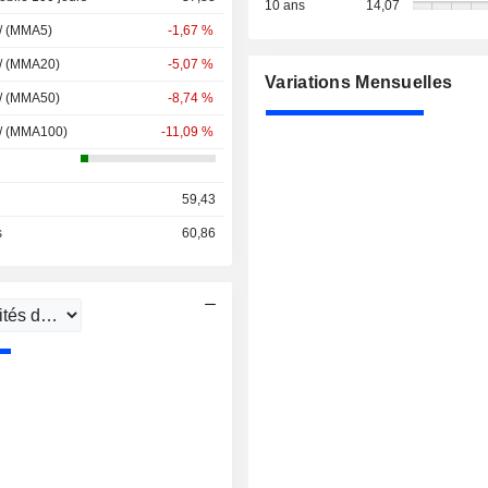
10 ans
14,07
 / (MMA5)
-1,67 %
 / (MMA20)
-5,07 %
Variations Mensuelles
 / (MMA50)
-8,74 %
 / (MMA100)
-11,09 %
59,43
s
60,86