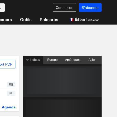
Connexion
S'abonner
eeners
Outils
Palmarès
Édition française
Indices
Europe
Amériques
Asie
ort PDF
RE
RE
Agenda
Secteur
Dérivés
Fonds et ETFs