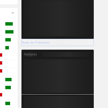
Suite du Palmarès
Palmarès