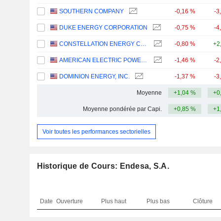
SOUTHERN COMPANY
-0,16 %
-3
DUKE ENERGY CORPORATION
-0,75 %
-4
CONSTELLATION ENERGY CORPORATION
-0,80 %
+2
AMERICAN ELECTRIC POWER COMPANY, INC.
-1,46 %
-2
DOMINION ENERGY, INC.
-1,37 %
-3
Moyenne
+1,04 %
+0
Moyenne pondérée par Capi.
+0,85 %
+1
Voir toutes les performances sectorielles
Historique de Cours: Endesa, S.A.
Date
Ouverture
Plus haut
Plus bas
Clôture