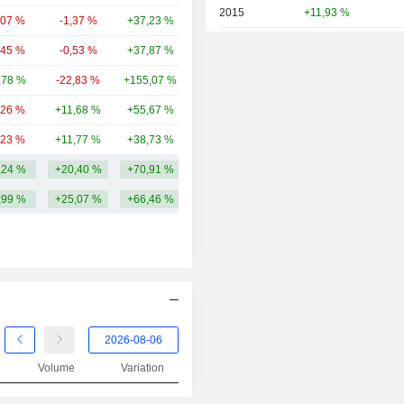
2015
+11,93 %
,07 %
-1,37 %
+37,23 %
107 Md
2014
-28,97 %
,45 %
-0,53 %
+37,87 %
96,17 Md
2013
+38,11 %
,78 %
-22,83 %
+155,07 %
94,67 Md
2012
+6,44 %
,26 %
+11,68 %
+55,67 %
68,85 Md
2011
-17,85 %
,23 %
+11,77 %
+38,73 %
60,05 Md
2010
-19,42 %
,24 %
+20,40 %
+70,91 %
119,58 Md
2009
-16,28 %
,99 %
+25,07 %
+66,46 %
2008
-21,32 %
2007
+1,45 %
2006
+61,25 %
2005
+28,51 %
2004
+13,38 %
Volume
Variation
2003
+36,77 %
2002
-36,54 %