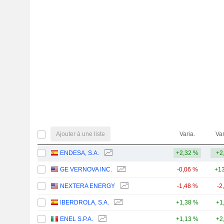
Ajouter à une liste
Varia.
Var
ENDESA, S.A.
+2,32 %
+2
GE VERNOVA INC.
-0,06 %
+13
NEXTERA ENERGY
-1,48 %
-2
IBERDROLA, S.A.
+1,38 %
+1
ENEL S.P.A.
+1,13 %
+2