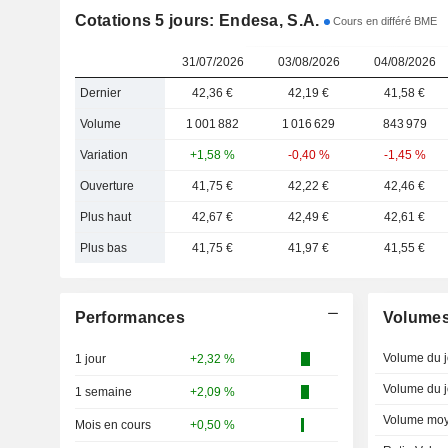
Cotations 5 jours: Endesa, S.A.
Cours en différé BME
31/07/2026
03/08/2026
04/08/2026
Dernier
42,36 €
42,19 €
41,58 €
Volume
1 001 882
1 016 629
843 979
Variation
+1,58 %
-0,40 %
-1,45 %
Ouverture
41,75 €
42,22 €
42,46 €
Plus haut
42,67 €
42,49 €
42,61 €
Plus bas
41,75 €
41,97 €
41,55 €
Performances
Volume
Volume du j
1 jour
+2,32 %
Volume du j
1 semaine
+2,09 %
Volume moy
Mois en cours
+0,50 %