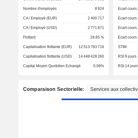
Nombre d'employés
8 924
Ecart cours
CA / Employé (EUR)
2 400 717
Ecart cours
CA / Employé (USD)
2 771 871
Ecart cours
Flottant
28.85 %
Ecart cours
Capitalisation flottante (EUR)
12 513 783 716
STIM
Capitalisation flottante (USD)
14 448 428 260
RSI 9 jours
Capital Moyen Quotidien Echangé
0.08%
RSI 14 jour
Comparaison Sectorielle: