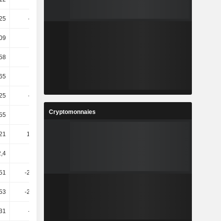
25
-58,07
100,3
10,68
09
2,24
0,44
3,89
58
-2,92
-11,12
11,96
65
-7,41
-14,42
-11,59
25
-17,54
-9,54
0,37
Cryptomonnaies
55
41,92
24,51
6,2
,21
180,92
-24,06
13,57
2,4
7,13
-19,18
-0,11
51
-201,12
-71,76
14,19
53
-209,82
-68,33
8,44
31
-36,92
31,54
20,21