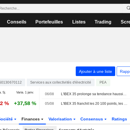
Conseils
Portefeuilles
Listes
Trading
Scr
Ajouter à une liste
Rapp
S0130670112
Services aux collectivités d'électricité
PEA
. 5j.
Varia. 1 janv.
06/08
L'IBEX 35 prolonge sa tendance haussière dans l'espoir d'un accord entre les États-Unis et l'Iran
52 %
+37,58 %
05/08
L'IBEX 35 franchit les 20 100 points, les yeux rivés sur le secteur technologique et la géopolitique
Société
Finances
Valorisation
Consensus
Ratings