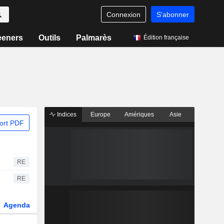
Connexion
S'abonner
eeners
Outils
Palmarès
Édition française
Indices
Europe
Amériques
Asie
ort PDF
RE
RE
Agenda
Secteur
Dérivés
Fonds et ETFs