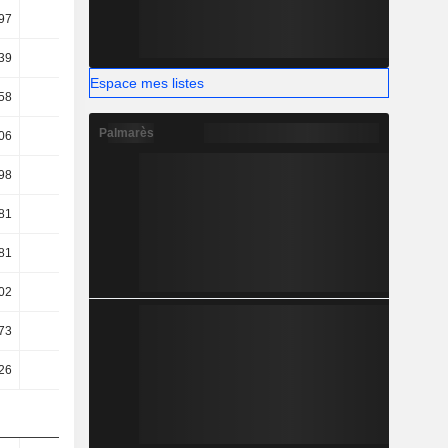
97
3,9
4,6
4,69
39
12,7
21,85
25,12
Espace mes listes
58
7,43
15,02
17,69
Palmarès
06
6,64
13,84
16,3
98
3,04
9,04
10,62
81
2,96
9,02
10,45
81
2,96
9,02
10,45
02
3,28
7,93
8,92
,73
21,9
7,41
9,24
,26
23,12
8,77
10,25