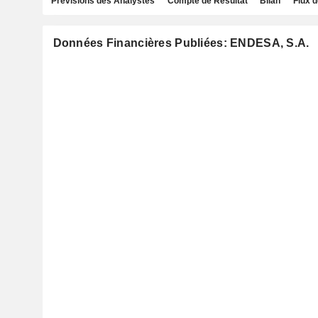
Prévisions des Analystes
Compte de Résultat
Bilan
Flux d
Données Financières Publiées: ENDESA, S.A.