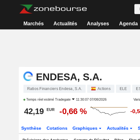
Marchés
Actualités
Analyses
Agenda
ENDESA, S.A.
Ratios Financiers Endesa, S.A.
Actions
ELE
E
Temps réel estimé
Tradegate
11:30:07 07/08/2026
Varia
42,19
-0,66 %
EUR
-0,
Synthèse
Cotations
Graphiques
Actualités