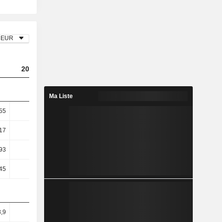
EUR
2023
2024
2025
Ma Liste
55
2,28
4,61
5,73
17
4,59
8,92
10,81
93
11,76
23,29
23,94
45
11,8
24,96
26,43
,9
37,3
40,66
40,22