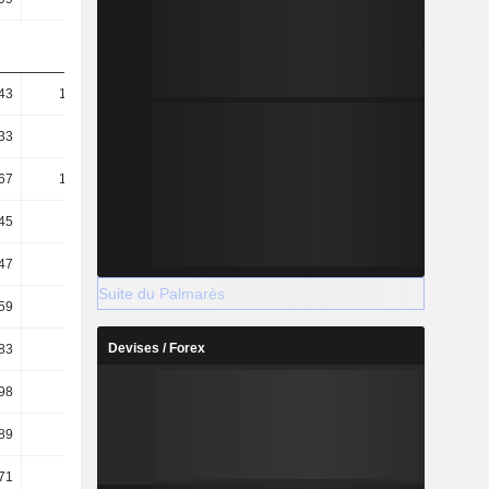
43
191,39
116,32
108,67
33
65,68
53,77
52,08
67
134,38
109,54
98,21
45
46,12
50,64
47,07
47
82,55
75,76
74,36
Suite du Palmarès
59
3,39
6,34
10,11
Devises / Forex
83
6,68
10,2
15,92
98
2,03
6,16
10,48
89
4,2
2,26
1,94
71
3,56
2,08
1,9