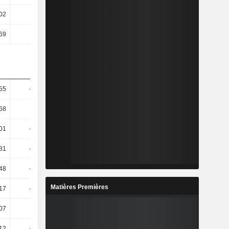
02
13,84
3,74
2,94
69
11,73
3,44
2,89
55
-22,97
-16,49
0,46
68
-0,64
-8,96
-6,5
01
-32,39
43,73
9,67
81
-46,31
68,85
9,89
48
-49,56
74,1
9,21
Matières Premières
17
-70,65
148,43
18,01
07
-70,8
154,45
16,42
12
-70,83
154,29
17,8