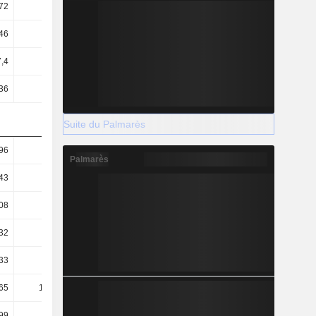
72
0,55
0,53
0,56
46
1,11
0,91
0,9
7,4
5,84
5,47
6,32
36
7,52
6,39
6,48
Suite du Palmarès
96
0,85
1,02
0,93
Palmarès
43
0,55
0,67
0,6
08
0,32
0,4
0,45
32
62,46
66,91
57,71
33
48,55
57,32
56,33
65
114,48
136,34
112,44
99
-3,47
-12,11
1,61