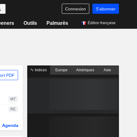
Connexion
S'abonner
eeners
Outils
Palmarès
Édition française
Indices
Europe
Amériques
Asie
ort PDF
MT
RE
Agenda
Secteur
Dérivés
Fonds et ETFs