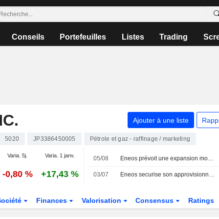
Conseils
Portefeuilles
Listes
Trading
Scr
NC.
Ajouter à une liste
Rapp
5020
JP3386450005
Pétrole et gaz - raffinage / marketing
Varia. 5j.
Varia. 1 janv.
05/08
Eneos prévoit une expansion mondiale de 1 000 milliards de yens
-0,80 %
+17,43 %
03/07
Eneos securise son approvisionnement en brut jusqu'en septembre et cherche a diversifier ses sources
Société
Finances
Valorisation
Consensus
Ratings