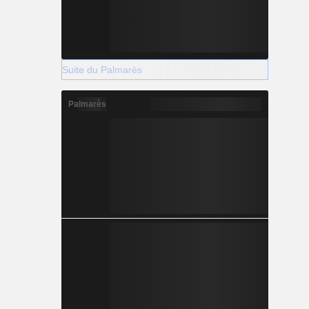
Suite du Palmarès
Palmarès