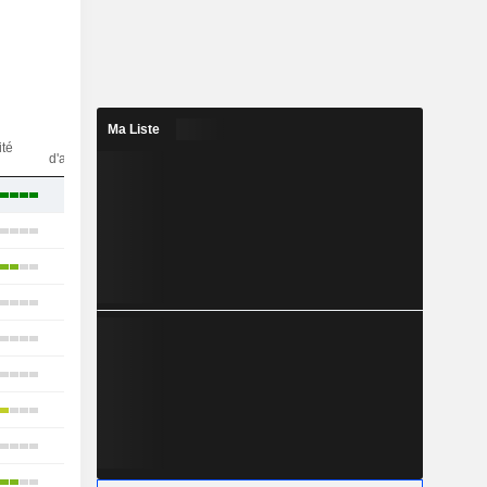
Ma Liste
Nbr
ité
d'analystes
7
22
32
19
19
14
18
19
20