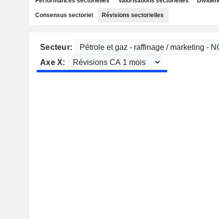
Performances sectorielles
Valorisations sectorielles
Dividen
Consensus sectoriel
Révisions sectorielles
Secteur:
Axe X: