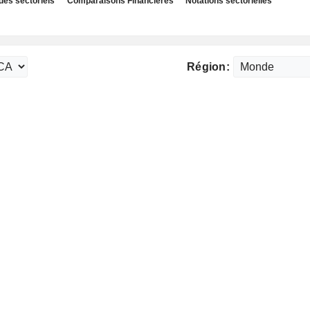
des sectoriels
Comparaisons Financières
Notations sectorielles
Région: