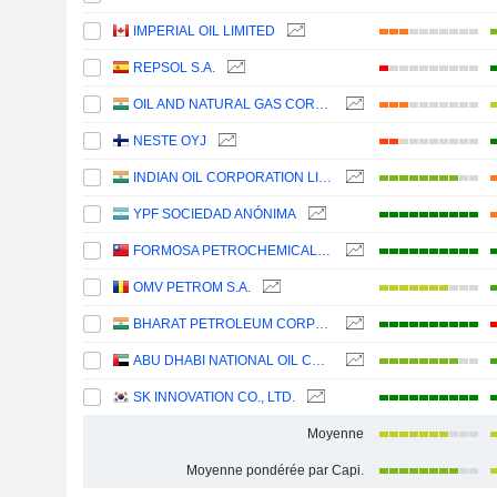
IMPERIAL OIL LIMITED
REPSOL S.A.
OIL AND NATURAL GAS CORPORATION LIMITED
NESTE OYJ
INDIAN OIL CORPORATION LIMITED
YPF SOCIEDAD ANÓNIMA
FORMOSA PETROCHEMICAL CORPORATION
OMV PETROM S.A.
BHARAT PETROLEUM CORPORATION LIMITED
ABU DHABI NATIONAL OIL COMPANY FOR DISTRIBUTION
SK INNOVATION CO., LTD.
Moyenne
Moyenne pondérée par Capi.