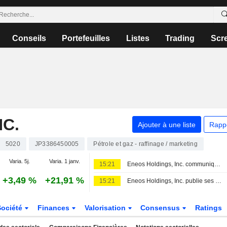
Conseils
Portefeuilles
Listes
Trading
Scr
NC.
Ajouter à une liste
Rapp
5020
JP3386450005
Pétrole et gaz - raffinage / marketing
Varia. 5j.
Varia. 1 janv.
15:21
Eneos Holdings, Inc. communique ses prévisions de dividendes pour le deuxième trimestre et l'ensemble de l'exercice clos le 31 mars 2027
+3,49 %
+21,91 %
15:21
Eneos Holdings, Inc. publie ses prévisions de résultats consolidés pour l'exercice clos au 31 mars 2027
Société
Finances
Valorisation
Consensus
Ratings