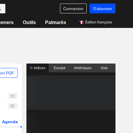
Connexion
S'abonner
eeners
Outils
Palmarès
Édition française
Indices
Europe
Amériques
Asie
ort PDF
CI
CI
Agenda
Secteur
Dérivés
Fonds et ETFs