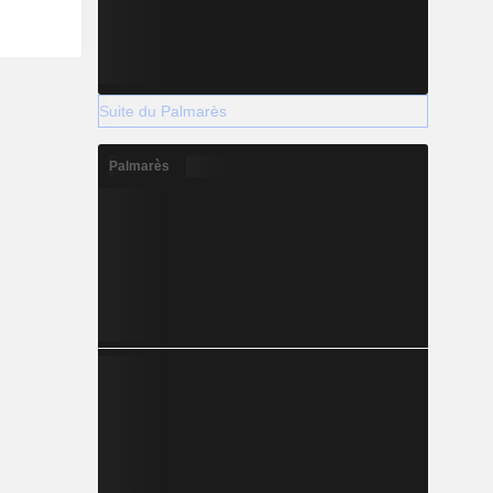
Suite du Palmarès
Palmarès