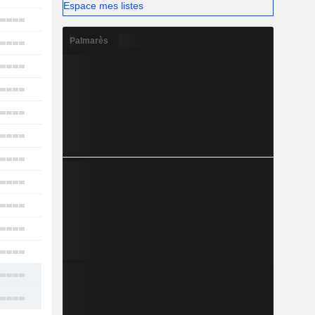
Espace mes listes
17
Palmarès
22
30
19
31
3
5
5
31
16
21
18
21