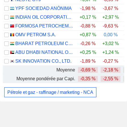
YPF SOCIEDAD ANÓNIMA
-1,98 %
-3,67 %
INDIAN OIL CORPORATION LIMITED
+0,17 %
+2,97 %
FORMOSA PETROCHEMICAL CORPORATION
-0,88 %
-9,63 %
+
OMV PETROM S.A.
+0,87 %
0,00 %
+
BHARAT PETROLEUM CORPORATION LIMITED
-0,26 %
+3,02 %
ABU DHABI NATIONAL OIL COMPANY FOR DISTRIBUTION
+0,25 %
+1,24 %
SK INNOVATION CO., LTD.
-1,89 %
-0,27 %
+
Moyenne
-0,69 %
-2,18 %
Moyenne pondérée par Capi.
-0,35 %
-2,55 %
Pétrole et gaz - raffinage / marketing - NCA