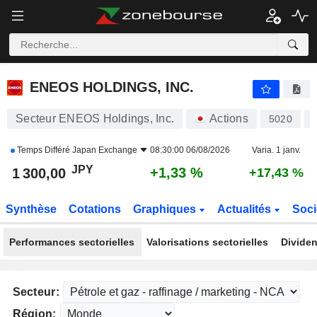
ENEOS HOLDINGS, INC.
1 300,00
¥
+1,33 %
ENEOS HOLDINGS, INC.
Secteur ENEOS Holdings, Inc.
Actions
5020
Temps Différé
Japan Exchange
08:30:00 06/08/2026
Varia. 1 janv.
JPY
+1,33 %
1 300,00
+17,43 %
Synthèse
Cotations
Graphiques
Actualités
Soci
Performances sectorielles
Valorisations sectorielles
Dividen
Secteur:
Région: