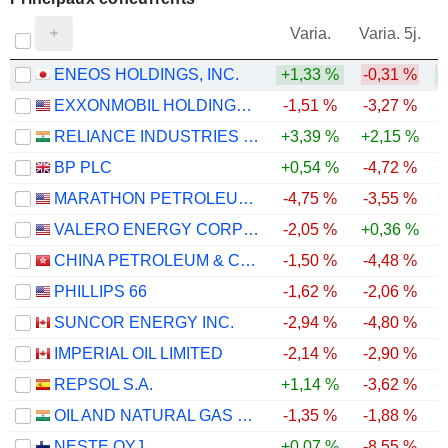
V
Varia.
Varia. 5j.
ENEOS HOLDINGS, INC.
+1,33 %
-0,31 %
EXXONMOBIL HOLDINGS CORPORATION
-1,51 %
-3,27 %
+
RELIANCE INDUSTRIES LTD
+3,39 %
+2,15 %
BP PLC
+0,54 %
-4,72 %
+
MARATHON PETROLEUM CORPORATION
-4,75 %
-3,55 %
+
VALERO ENERGY CORPORATION
-2,05 %
+0,36 %
+
CHINA PETROLEUM & CHEMICAL CORPORATION
-1,50 %
-4,48 %
PHILLIPS 66
-1,62 %
-2,06 %
+
SUNCOR ENERGY INC.
-2,94 %
-4,80 %
+
IMPERIAL OIL LIMITED
-2,14 %
-2,90 %
REPSOL S.A.
+1,14 %
-3,62 %
+
OIL AND NATURAL GAS CORPORATION LIMITED
-1,35 %
-1,88 %
NESTE OYJ
+0,07 %
-8,55 %