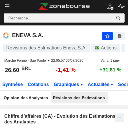
ENEVA S.A.
26,60
R$
-1,41 %
ENEVA S.A.
Révisions des Estimations Eneva S.A.
Actions
E
Marché Fermé -
Sao Paulo
22:05:57 06/08/2026
Varia. 1 janv.
BRL
-1,41 %
26,60
+31,81 %
Synthèse
Cotations
Graphiques
Actualités
Soci
Opinion des Analystes
Révisions des Estimations
Chiffre d'affaires (CA) - Evolution des Estimations
des Analystes