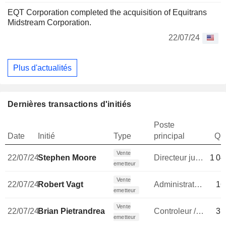
EQT Corporation completed the acquisition of Equitrans
Midstream Corporation.
22/07/24
Plus d'actualités
Dernières transactions d'initiés
Poste
Date
Initié
Type
principal
Qua
Vente
22/07/24
Stephen Moore
Directeur juridique
1 04
emetteur
Vente
22/07/24
Robert Vagt
Administrateur
16
emetteur
Vente
22/07/24
Brian Pietrandrea
Controleur / auditeur
31
emetteur