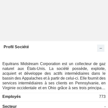
Profil Société
Equitrans Midstream Corporation est un collecteur de gaz
naturel aux États-Unis. La société possède, exploite,
acquiert et développe des actifs intermédiaires dans le
bassin des Appalaches et à partir de celui-ci. Elle fournit des
services intermédiaires à ses clients en Pennsylvanie, en
Virginie occidentale et en Ohio grâce à ses trois principaux
actifs : le réseau de collecte, le réseau de transport et le
Employés
773
réseau d'eau. La société exerce ses activités dans trois
secteurs : Collecte, Transport et Eau. Le secteur de la
Secteur
-
collecte comprend principalement des réseaux de collecte