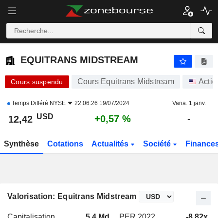
EQUITRANS MIDSTREAM
12,42
$
+0,57 %
EQUITRANS MIDSTREAM
Cours Equitrans Midstream
Actio
Cours suspendu
Temps Différé
NYSE
22:06:26 19/07/2024
Varia. 1 janv.
USD
+0,57 %
12,42
-
Synthèse
Cotations
Actualités
Société
Finance
Valorisation: Equitrans Midstream
Capitalisation
5,4 Md
PER 2022
-8,82x