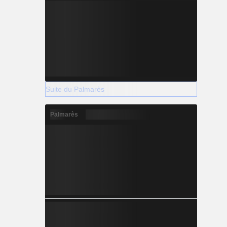
Suite du Palmarès
Palmarès