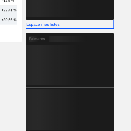
-11,9 %
1
+22,41 %
5
+30,56 %
9
Espace mes listes
Palmarès