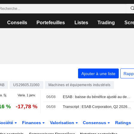
Conseils
Portefeuilles
Listes
Trading
Scr
N
Ajouter à une liste
Rapp
AB
US29605J1060
Machines et équipements industriels
a. 5j.
Varia. 1 janv.
06/08
ESAB : baisse du bénéfice ajusté au deuxième trimestre, hausse du chiffre d'affaires et révision des perspectives pour 2026
16 %
-17,78 %
06/08
Transcript : ESAB Corporation, Q2 2026 Earnings Call, Aug 06, 2026
Société
Finances
Valorisation
Consensus
Ratings