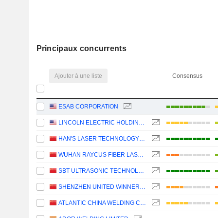
Principaux concurrents
Ajouter à une liste
Consensus
ESAB CORPORATION
LINCOLN ELECTRIC HOLDINGS, INC.
HAN'S LASER TECHNOLOGY INDUSTRY GROUP CO., LTD.
WUHAN RAYCUS FIBER LASER TECHNOLOGIES CO., LTD.
SBT ULTRASONIC TECHNOLOGY CO., LTD.
SHENZHEN UNITED WINNERS LASER CO., LTD.
ATLANTIC CHINA WELDING CONSUMABLES, INC.