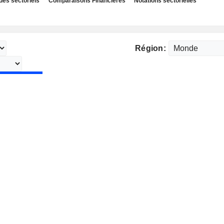
des sectoriels
Comparaisons Financières
Notations sectorielles
Région: