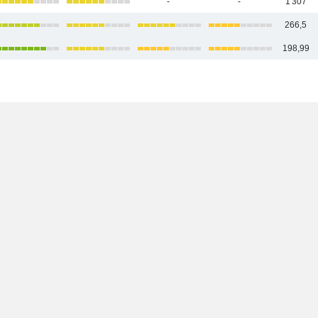
-
-
1 307
266,5
198,99