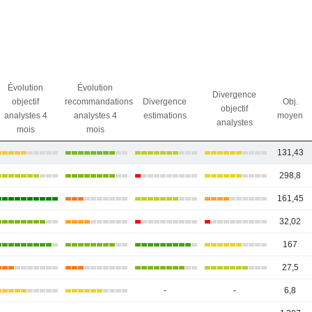
Évolution
Évolution
Divergence
objectif
recommandations
Divergence
Obj.
objectif
analystes 4
analystes 4
estimations
moyen
analystes
mois
mois
131,43
298,8
161,45
32,02
167
27,5
-
-
6,8