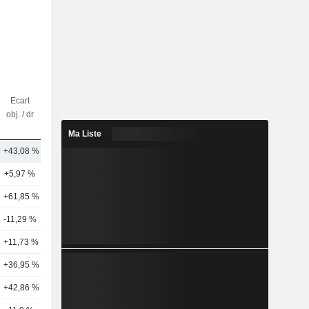
Ecart
Nbr
obj. / dr
d'analystes
Ma Liste
+43,08 %
11
+5,97 %
10
+61,85 %
10
-11,29 %
4
+11,73 %
3
+36,95 %
2
+42,86 %
1