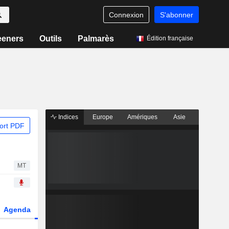
Connexion
S'abonner
eeners
Outils
Palmarès
Édition française
Indices
Europe
Amériques
Asie
ort PDF
MT
Agenda
Secteur
Dérivés
Fonds et ETFs