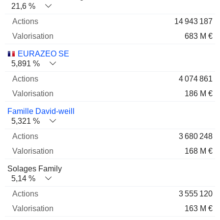
21,6 %
14 943 187
683 M €
EURAZEO SE
5,891 %
4 074 861
186 M €
Famille David-weill
5,321 %
3 680 248
168 M €
Solages Family
5,14 %
3 555 120
163 M €