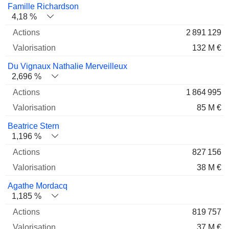
Famille Richardson
4,18 %
2 891 129
132 M €
Du Vignaux Nathalie Merveilleux
2,696 %
1 864 995
85 M €
Beatrice Stern
1,196 %
827 156
38 M €
Agathe Mordacq
1,185 %
819 757
37 M €