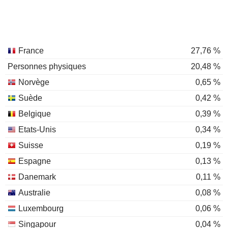
France
27,76 %
Personnes physiques
20,48 %
Norvège
0,65 %
Suède
0,42 %
Belgique
0,39 %
Etats-Unis
0,34 %
Suisse
0,19 %
Espagne
0,13 %
Danemark
0,11 %
Australie
0,08 %
Luxembourg
0,06 %
Singapour
0,04 %