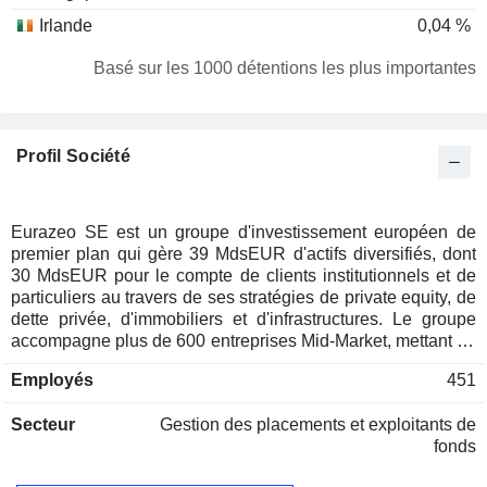
Irlande
0,04 %
Italie
0,03 %
Basé sur les 1000 détentions les plus importantes
Royaume-Uni
0,02 %
Allemagne
0,01 %
Profil Société
Eurazeo SE est un groupe d'investissement européen de
premier plan qui gère 39 MdsEUR d'actifs diversifiés, dont
30 MdsEUR pour le compte de clients institutionnels et de
particuliers au travers de ses stratégies de private equity, de
dette privée, d'immobiliers et d'infrastructures. Le groupe
accompagne plus de 600 entreprises Mid-Market, mettant au
service de leur développement l'engagement de ses plus de
Employés
451
450 collaborateurs, son expertise sectorielle, son accès
privilégié aux marchés mondiaux via 14 bureaux répartis en
Secteur
Gestion des placements et exploitants de
Europe, en Asie et aux Etats-Unis, ainsi que son approche
fonds
responsable de la création de valeur fondée sur la
croissance. Son actionnariat institutionnel et familial ainsi