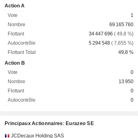
Flottant
Action A
Vote
Nombre
Flottant
Autocontrôle
Total
1
69 165 760
34 447 696
( 49,8 %)
5 294 548
( 7,655 %)
49,8 %
Action B
0
13 950
0
0
Principaux Actionnaires: Eurazeo SE
Nom
Actions
%
Valorisation
JCDecaux Holding SAS