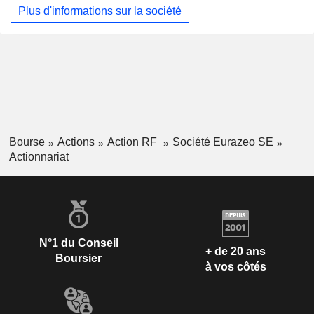
que sa structure financière solide lui permettent de s'inscrire
Plus d'informations sur la société
dans la durée. Eurazeo SE dispose de bureaux à Paris,
New-York, Londres, Francfort, Berlin, Milan, Stockholm,
Madrid, Luxembourg, Shanghai, Séoul, Singapour, Tokyo et
Saõ Paulo.
Bourse
Actions
Action RF
Société Eurazeo SE
Actionnariat
N°1 du Conseil
+ de 20 ans
Boursier
à vos côtés