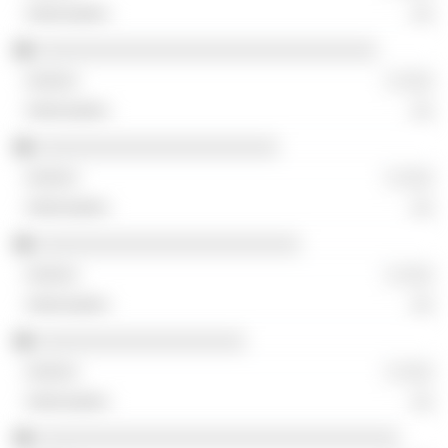
░░
░░░░░░░░░░░░░░░░░░░░░░░░░░░░░░░
░ ░░░
░░
░░░░░░░░░░░░░░░░░░░░░░
░ ░░░
░░
░░░░░░░░░░░░░░░░░░░░░░░░
░ ░░░
░░
░░░░░░░░░░░░░░░░░░░
░ ░░░
░░
░░░░░░░░░░░░░░░░░░░░░░░░░░░░░░░░░