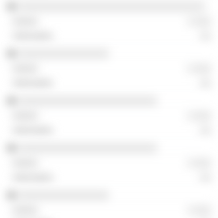
░░░░░░░░░░░░░░░░░░░░░░░░░░░░░░░░░░░
░ ░░░
░░
░░░░░░░░░░░░░░░░░
░ ░░░
░░
░░░░░░░░░░░░░░░░░░░░░░░░░░
░ ░░░
░░
░░░░░░░░░░░░░░░░░░░░░░░░░░
░ ░░░
░░
░░░░░░░░░░░░░░░░░
░ ░░░