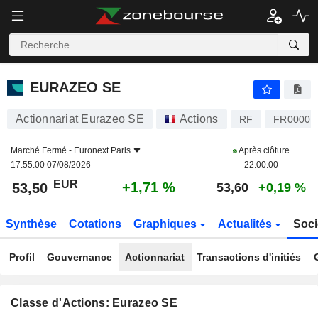
EURAZEO SE
53,50
€
+1,71 %
EURAZEO SE
Actionnariat Eurazeo SE
Actions
RF
FR00001
Marché Fermé -
Euronext Paris
Après clôture
17:55:00 07/08/2026
22:00:00
EUR
+1,71 %
53,50
53,60
+0,19 %
Synthèse
Cotations
Graphiques
Actualités
Soci
Profil
Gouvernance
Actionnariat
Transactions d'initiés
Classe d'Actions: Eurazeo SE