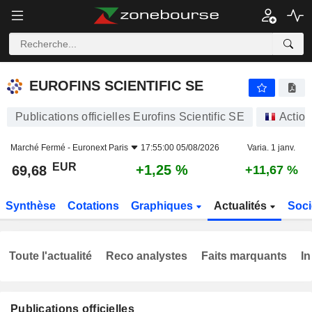
EUROFINS SCIENTIFIC SE
69,68
€
+1,25 %
EUROFINS SCIENTIFIC SE
Publications officielles Eurofins Scientific SE
Action
Marché Fermé -
Euronext Paris
17:55:00 05/08/2026
Varia. 1 janv.
EUR
+1,25 %
69,68
+11,67 %
Synthèse
Cotations
Graphiques
Actualités
Soci
Toute l'actualité
Reco analystes
Faits marquants
In
Publications officielles