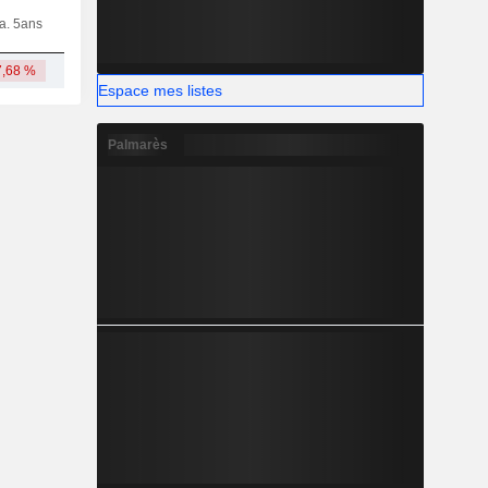
ia. 5ans
Capi.
CT
MT
LT
7,68 %
14,71 Md
Espace mes listes
Palmarès