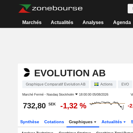
Marchés
Actualités
Analyses
Agenda
EVOLUTION AB
Graphique Comparatif Evolution AB
Actions
EVO
Marché Fermé -
Nasdaq Stockholm
18:00:00 05/08/2026
V
732,80
-1,32 %
SEK
-2
Synthèse
Cotations
Graphiques
Actualités