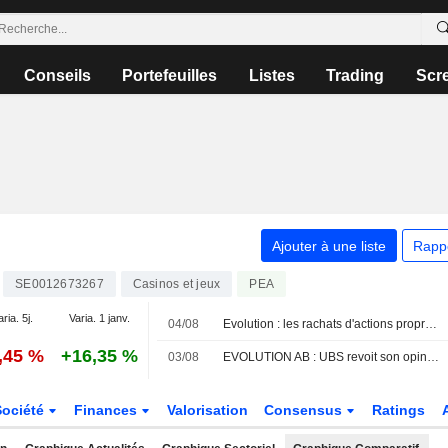
Conseils
Portefeuilles
Listes
Trading
Scr
Ajouter à une liste
Rapp
SE0012673267
Casinos et jeux
PEA
aria. 5j.
Varia. 1 janv.
04/08
Evolution : les rachats d'actions propres franchissent le seuil des 5 %
,45 %
+16,35 %
03/08
EVOLUTION AB : UBS revoit son opinion et passe à neutre
Société
Finances
Valorisation
Consensus
Ratings