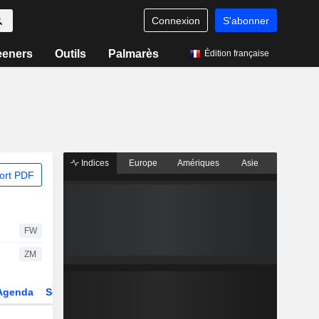
Connexion
S'abonner
eeners
Outils
Palmarès
Édition française
Indices
Europe
Amériques
Asie
ort PDF
FW
ZM
Agenda
Secteur
Dérivés
Fonds et ETFs