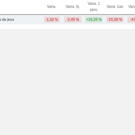
Varia. 1
Varia.
Varia. 5j.
Varia. 1an
Var
janv.
s de jeux
-1,32 %
-2,45 %
+16,35 %
-15,30 %
-4