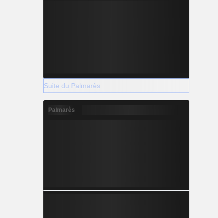
Suite du Palmarès
Palmarès