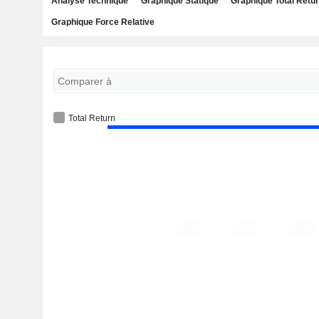
Analyse Technique
Graphique Statique
Graphique Total Retu
Graphique Force Relative
Total Return