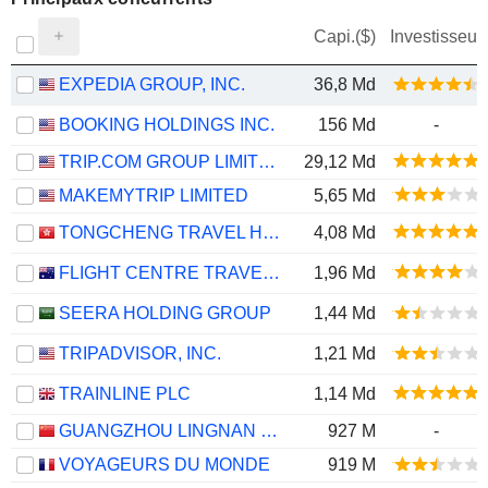
Capi.($)
Investisseur
EXPEDIA GROUP, INC.
36,8 Md
BOOKING HOLDINGS INC.
156 Md
-
TRIP.COM GROUP LIMITED
29,12 Md
MAKEMYTRIP LIMITED
5,65 Md
TONGCHENG TRAVEL HOLDINGS LIMITED
4,08 Md
FLIGHT CENTRE TRAVEL GROUP LIMITED
1,96 Md
SEERA HOLDING GROUP
1,44 Md
TRIPADVISOR, INC.
1,21 Md
TRAINLINE PLC
1,14 Md
GUANGZHOU LINGNAN GROUP HOLDINGS COMPANY LIMITED
927 M
-
VOYAGEURS DU MONDE
919 M