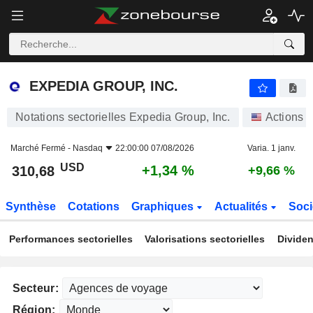
EXPEDIA GROUP, INC.
310,68
$
+1,34 %
EXPEDIA GROUP, INC.
Notations sectorielles Expedia Group, Inc.
Actions
Marché Fermé -
Nasdaq
22:00:00 07/08/2026
Varia. 1 janv.
USD
+1,34 %
310,68
+9,66 %
Synthèse
Cotations
Graphiques
Actualités
Soci
Performances sectorielles
Valorisations sectorielles
Dividen
Secteur:
Région: