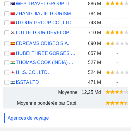
WEB TRAVEL GROUP LIMITED
886 M
ZHANG JIA JIE TOURISM GROUP CO., LTD
784 M
-
UTOUR GROUP CO., LTD.
748 M
-
LOTTE TOUR DEVELOPMENT CO., LTD.
710 M
EDREAMS ODIGEO S.A.
690 M
HUBEI THREE GORGES TOURISM GROUP CO., LTD.
657 M
-
THOMAS COOK (INDIA) LIMITED
527 M
-
H.I.S. CO., LTD.
524 M
ISSTA LTD
471 M
-
Moyenne
12,25 Md
Moyenne pondérée par Capi.
Agences de voyage