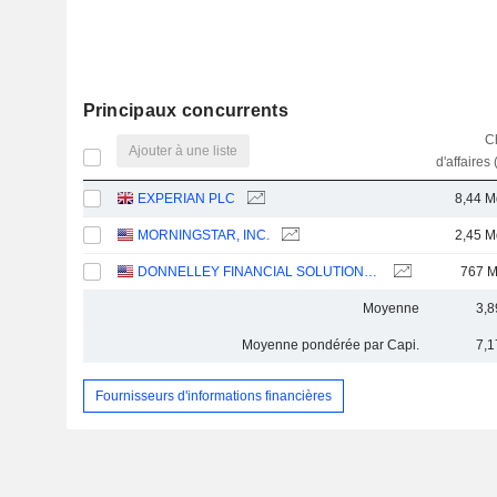
Principaux concurrents
Ch
Ajouter à une liste
d'affaires 
EXPERIAN PLC
8,44 M
MORNINGSTAR, INC.
2,45 M
DONNELLEY FINANCIAL SOLUTIONS, INC.
767 
Moyenne
3,8
Moyenne pondérée par Capi.
7,1
Fournisseurs d'informations financières