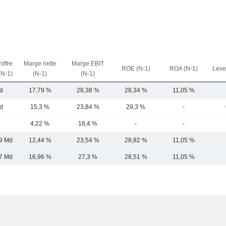
iffre
Marge nette
Marge EBIT
ROE (N-1)
ROA (N-1)
Leve
(N-1)
(N-1)
(N-1)
d
17,79 %
28,38 %
28,34 %
11,05 %
d
15,3 %
23,84 %
29,3 %
-
M
4,22 %
18,4 %
-
-
9 Md
12,44 %
23,54 %
28,82 %
11,05 %
7 Md
16,96 %
27,3 %
28,51 %
11,05 %