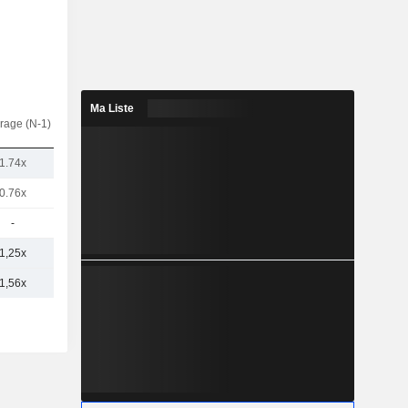
Ma Liste
rage (N-1)
1.74x
0.76x
-
1,25x
1,56x