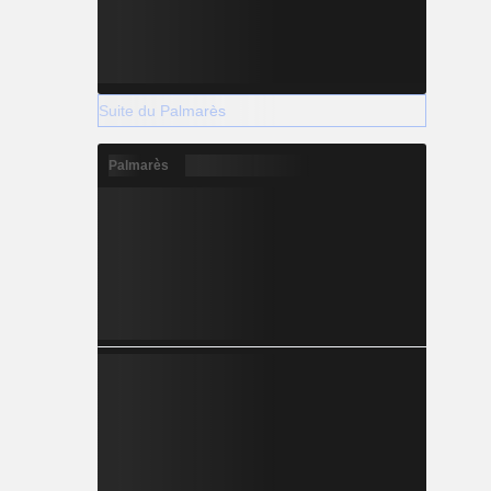
Suite du Palmarès
Palmarès