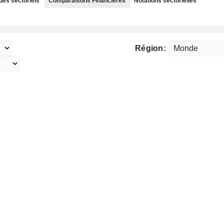
des sectoriels
Comparaisons Financières
Notations sectorielles
Région: