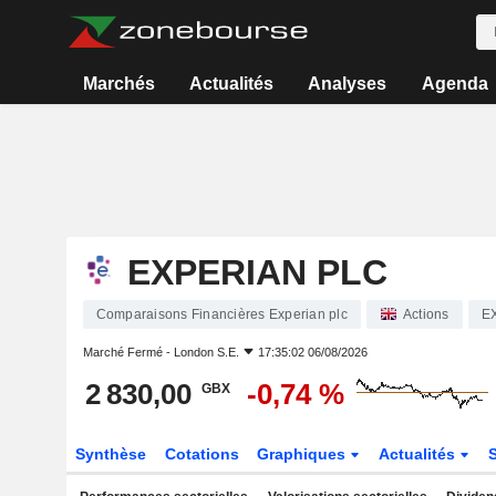
Marchés
Actualités
Analyses
Agenda
EXPERIAN PLC
Comparaisons Financières Experian plc
Actions
E
Marché Fermé -
London S.E.
17:35:02 06/08/2026
2 830,00
-0,74 %
GBX
Synthèse
Cotations
Graphiques
Actualités