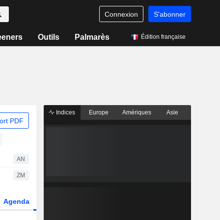
Connexion
S'abonner
eeners
Outils
Palmarès
Édition française
Indices
Europe
Amériques
Asie
ort PDF
AN
ZM
Agenda
Secteur
Dérivés
Fonds et ETFs