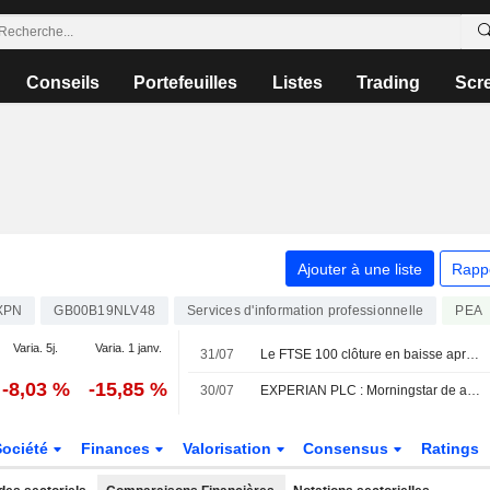
Conseils
Portefeuilles
Listes
Trading
Scr
Ajouter à une liste
Rapp
XPN
GB00B19NLV48
Services d'information professionnelle
PEA
Varia. 5j.
Varia. 1 janv.
31/07
Le FTSE 100 clôture en baisse après avoir atteint un nouveau sommet historique
-8,03 %
-15,85 %
30/07
EXPERIAN PLC : Morningstar de acheteur à neutre sur le titre
Société
Finances
Valorisation
Consensus
Ratings