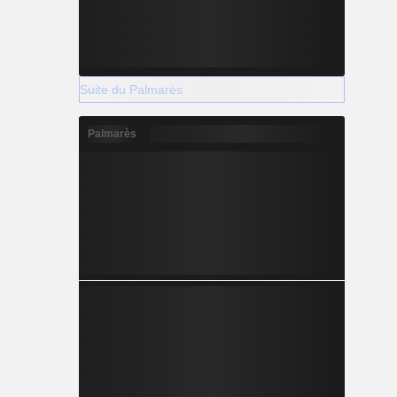
Suite du Palmarès
Palmarès