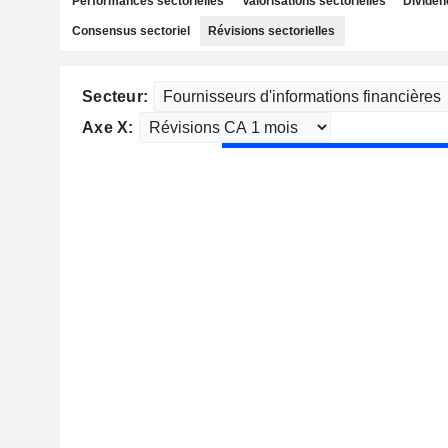
Performances sectorielles
Valorisations sectorielles
Dividen
Consensus sectoriel
Révisions sectorielles
Secteur:
Axe X: