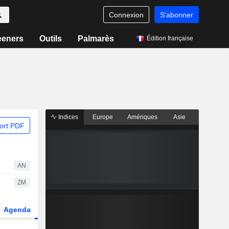
Connexion
S'abonner
eeners
Outils
Palmarès
Édition française
Indices
Europe
Amériques
Asie
ort PDF
AN
ZM
Agenda
Secteur
Dérivés
Fonds et ETFs