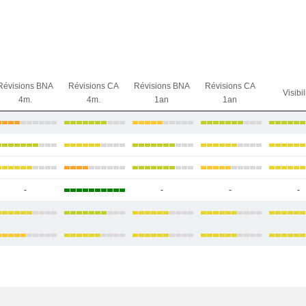
Révisions BNA
Révisions CA
Révisions BNA
Révisions CA
Visibil
4m.
4m.
1an
1an
-
-
-
-