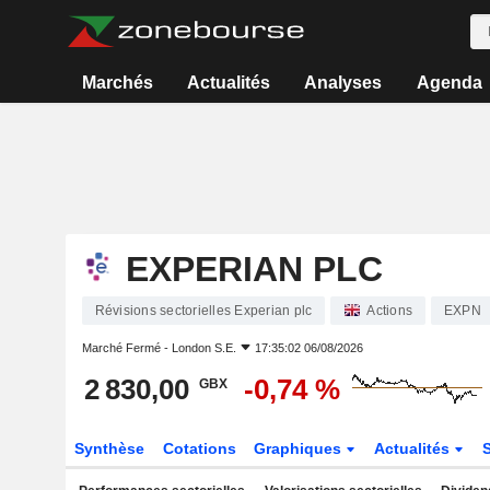
Marchés
Actualités
Analyses
Agenda
EXPERIAN PLC
Révisions sectorielles Experian plc
Actions
EXPN
Marché Fermé -
London S.E.
17:35:02 06/08/2026
2 830,00
-0,74 %
GBX
Synthèse
Cotations
Graphiques
Actualités