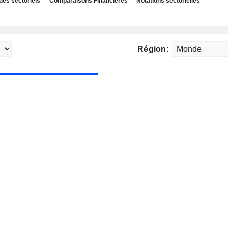
des sectoriels
Comparaisons Financières
Notations sectorielles
Région: