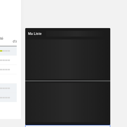
Ma Liste
Nbr
ité
d'analystes
18
3
3
-
8
15