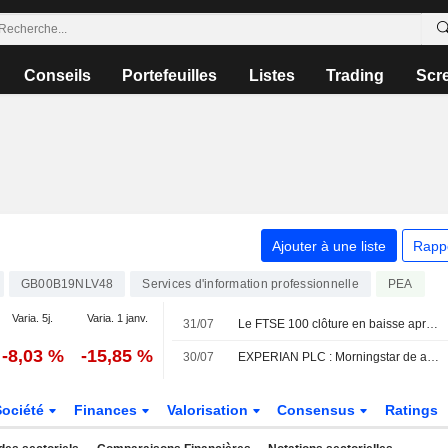
Conseils
Portefeuilles
Listes
Trading
Scr
Ajouter à une liste
Rapp
GB00B19NLV48
Services d'information professionnelle
PEA
Varia. 5j.
Varia. 1 janv.
31/07
Le FTSE 100 clôture en baisse après avoir atteint un nouveau sommet historique
-8,03 %
-15,85 %
30/07
EXPERIAN PLC : Morningstar de acheteur à neutre sur le titre
Société
Finances
Valorisation
Consensus
Ratings