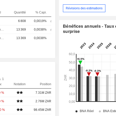
Révisions des estimations
l
Quantité
% Capi.
6 808
0,0019%
Bénéfices annuels - Taux
Directeur financier
13 369
0,0038%
surprise
Directeur financier
13 369
0,0038%
. 1
v.
Notation
Position
0 %
7.31M ZAR
0 %
2.76M ZAR
00 %
98.45M ZAR