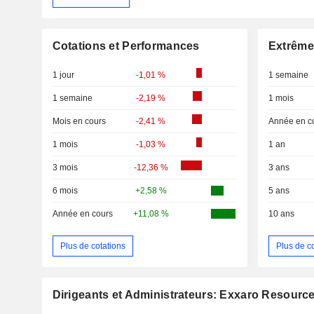
Cotations et Performances
Extrême
1 jour
-1,01 %
1 semaine
1 semaine
-2,19 %
1 mois
Mois en cours
-2,41 %
Année en c
1 mois
-1,03 %
1 an
3 mois
-12,36 %
3 ans
6 mois
+2,58 %
5 ans
Année en cours
+11,08 %
10 ans
Plus de cotations
Plus de c
Dirigeants et Administrateurs: Exxaro Resourc