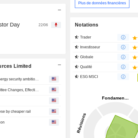
Plus de données financières
stor Day
Notations
22/06
Trader
Investisseur
Globale
urces Limited
Qualité
ESG MSCI
Exxaro Resources : advances its decarbonisation and energy security ambitions through the official opening of the Lephalale Solar Project.
Exxaro Resources Limited Announces Board and Committee Changes, Effective July 1, 2026
se by cheaper rail
ion