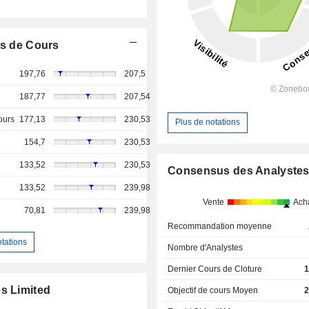
s de Cours
197,76
207,5
187,77
207,54
ours
177,13
230,53
Plus de notations
154,7
230,53
133,52
230,53
Consensus des Analyste
133,52
239,98
Vente
Ach
70,81
239,98
Recommandation moyenne
otations
Nombre d'Analystes
Dernier Cours de Cloture
1
es Limited
Objectif de cours Moyen
2