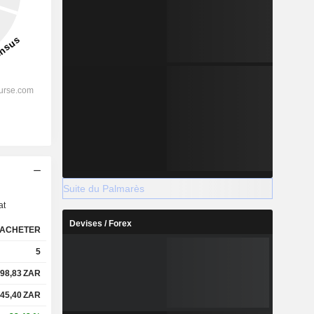
s
Suite du Palmarès
at
Devises / Forex
ACHETER
5
98,83
ZAR
45,40
ZAR