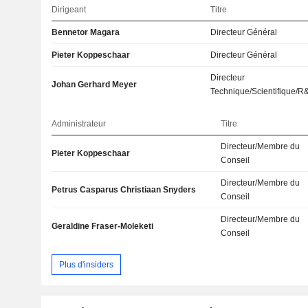
Dirigeant
Titre
Bennetor Magara
Directeur Général
Pieter Koppeschaar
Directeur Général
Directeur
Johan Gerhard Meyer
Technique/Scientifique/R
Administrateur
Titre
Directeur/Membre du
Pieter Koppeschaar
Conseil
Directeur/Membre du
Petrus Casparus Christiaan Snyders
Conseil
Directeur/Membre du
Geraldine Fraser-Moleketi
Conseil
Plus d'insiders