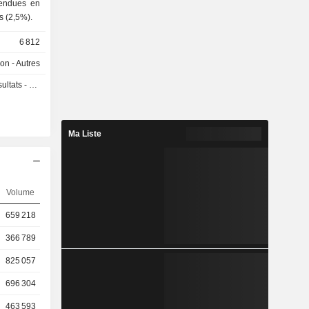
endues en
fer (0,5%) ; - autres (2,5%).
6 812
on - Autres
s - Q2 2026
Ma Liste
Volume
659 218
366 789
825 057
696 304
463 593