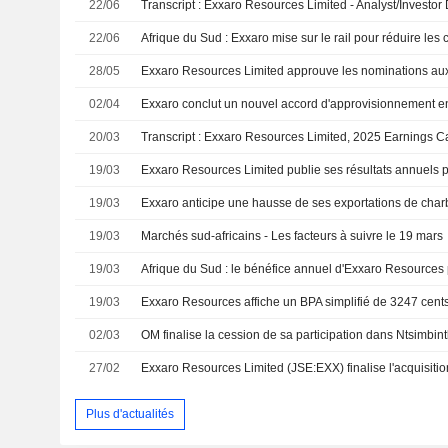
22/06
Transcript : Exxaro Resources Limited - Analyst/Investor
22/06
28/05
02/04
20/03
Transcript : Exxaro Resources Limited, 2025 Earnings Ca
19/03
19/03
19/03
Marchés sud-africains - Les facteurs à suivre le 19 mars
19/03
Afrique du Sud : le bénéfice annuel d'Exxaro Resource
19/03
Exxaro Resources affiche un BPA simplifié de 3247 cents
02/03
OM finalise la cession de sa participation dans Ntsimbint
27/02
Plus d'actualités