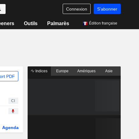
Connexion
S'abonner
eeners
Outils
Palmarès
Édition française
Indices
Europe
Amériques
Asie
ort PDF
CI
Agenda
Secteur
Fonds et ETFs