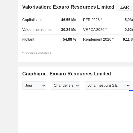
Valorisation: Exxaro Resources Limited
Capitalisation
46,55 Md
PER 2026 *
5,93
Valeur d'entreprise
30,24 Md
VE / CA 2026 *
0,62
Flottant
54,88 %
Rendement 2026 *
9,11 
* Données estimées
Graphique: Exxaro Resources Limited