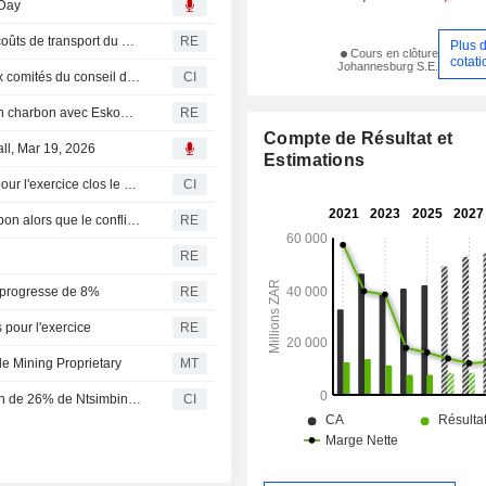
 Day
Afrique du Sud : Exxaro mise sur le rail pour réduire les coûts de transport du manganèse
RE
Plus 
Cours en clôture
cotati
Johannesburg S.E.
Exxaro Resources Limited approuve les nominations aux comités du conseil d'administration
CI
Exxaro conclut un nouvel accord d'approvisionnement en charbon avec Eskom pour la mine de Matla
RE
Compte de Résultat et
ll, Mar 19, 2026
Estimations
Exxaro Resources Limited publie ses résultats annuels pour l'exercice clos le 31 décembre 2025
CI
Exxaro anticipe une hausse de ses exportations de charbon alors que le conflit iranien bouscule les marchés de l'énergie
RE
RE
s progresse de 8%
RE
 pour l'exercice
RE
le Mining Proprietary
MT
Exxaro Resources Limited (JSE:EXX) finalise l'acquisition de 26% de Ntsimbintle Mining (Proprietary) Ltd auprès d'Omh (Mauritius) Corp pour 1,95 milliard ZAR
CI