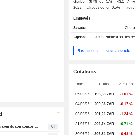
charbon (97% du CA) : 43,1 Mt v
2022 ; - alliages de 
Employés
Secteur
Charb
Agenda
20/08
Publication des résultat
Plus d'informations sur la société
Cotations
Date
Cours
Variation
05/08/26
198,83 ZAR
-1,01 %
04/08/26
200,86 ZAR
-0,17 %
d
03/08/26
201,21 ZAR
-1,24 %
31/07/26
203,74 ZAR
+0,71 %
Exxaro Resources Limited annonce des changements au sein de son conseil d'administration et de ses comités, effectifs au 1er juillet 2026
CI
30/07/26
202,31 ZAR
-0,48 %