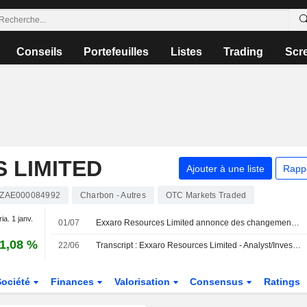
Conseils
Portefeuilles
Listes
Trading
Scr
 LIMITED
Ajouter à une liste
Rapp
ZAE000084992
Charbon - Autres
OTC Markets Traded
ia. 1 janv.
01/07
Exxaro Resources Limited annonce des changements au sein de son conseil d'administration et de ses comités, effectifs au 1er juillet 2026
1,08 %
22/06
Transcript : Exxaro Resources Limited - Analyst/Investor Day
Société
Finances
Valorisation
Consensus
Ratings