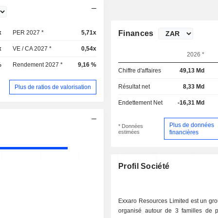
x
PER 2027 *
5,71x
Finances
x
VE / CA 2027 *
0,54x
2026 *
%
Rendement 2027 *
9,16 %
Chiffre d'affaires
49,13 Md
Résultat net
8,33 Md
Plus de ratios de valorisation
Endettement Net
-16,31 Md
Plus de données
* Données
estimées
financières
Profil Société
Exxaro Resources Limited est un gro
organisé autour de 3 familles de pr