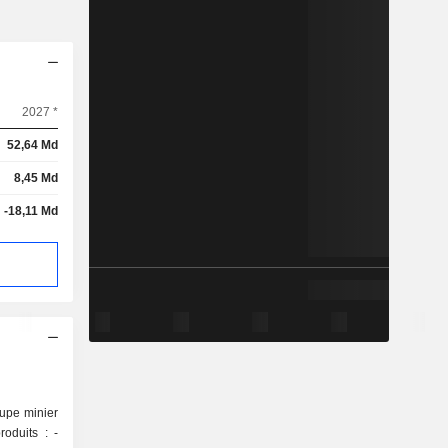
2027 *
52,64 Md
8,45 Md
-18,11 Md
upe minier
oduits : -