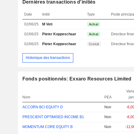
Dernières transactions d'initiés
Date
Initié
Type
Poste principa
02/06/25
M Veti
Achat
02/06/25
Pieter Koppeschaar
Achat
02/06/25
Pieter Koppeschaar
Gratuit
Historique des transactions
Fonds positionnés: Exxaro Resources Limited
Varia
Nom
PEA
jan
ACCORN BCI EQUITY D
Non
-6,0
PRESCIENT OPTIMISED INCOME B1
Non
-6,0
MOMENTUM CORE EQUITY B
Non
-11,