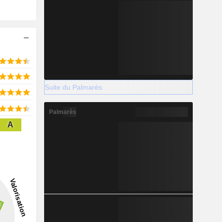
Suite du Palmarès
Palmarès
A