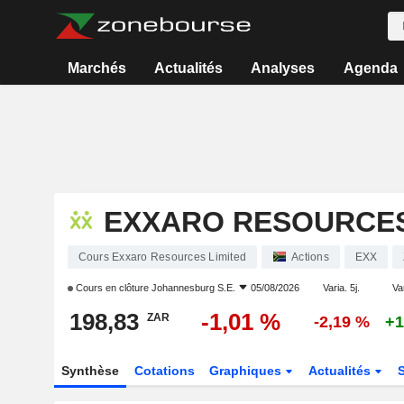
Marchés
Actualités
Analyses
Agenda
EXXARO RESOURCES
Cours Exxaro Resources Limited
Actions
EXX
Cours en clôture
Johannesburg S.E.
05/08/2026
Varia. 5j.
Var
198,83
-1,01 %
ZAR
-2,19 %
+1
Synthèse
Cotations
Graphiques
Actualités