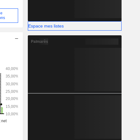
de
ons
Espace mes listes
Palmarès