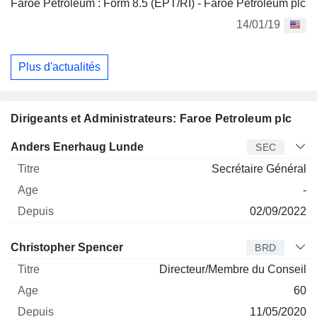
Faroe Petroleum : Form 8.5 (EPT/RI) - Faroe Petroleum plc
14/01/19
Plus d'actualités
Dirigeants et Administrateurs: Faroe Petroleum plc
Dirigeant
Titre
Age
Depuis
Anders Enerhaug Lunde
SEC
Secrétaire Général
-
02/09/2022
Administrateur
Titre
Age
Depuis
Christopher Spencer
BRD
Directeur/Membre du Conseil
60
11/05/2020