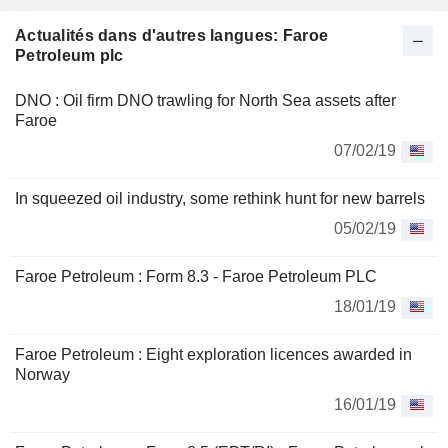
Le champ de Brage est situé à l'est d'Oseberg, dans la partie
nord de la mer du Nord. La découverte Butch Main est située
Actualités dans d'autres langues: Faroe
à une profondeur d'environ 65 mètres dans la partie sud de
Petroleum plc
la mer du Nord. La perspective de Gullaxy est située au nord
de la découverte de Butch dans le Graben central.
DNO : Oil firm DNO trawling for North Sea assets after
Faroe
07/02/19
In squeezed oil industry, some rethink hunt for new barrels
05/02/19
Faroe Petroleum : Form 8.3 - Faroe Petroleum PLC
18/01/19
Faroe Petroleum : Eight exploration licences awarded in
Norway
16/01/19