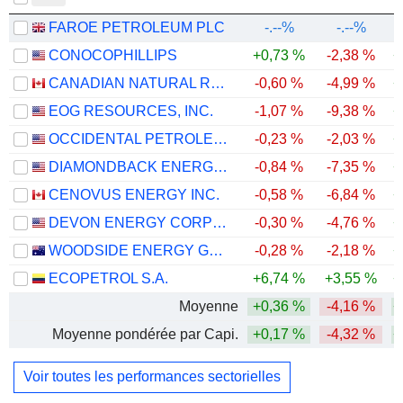
FAROE PETROLEUM PLC
-.--%
-.--%
CONOCOPHILLIPS
+0,73 %
-2,38 %
+
CANADIAN NATURAL RESOURCES LIMITED
-0,60 %
-4,99 %
+
EOG RESOURCES, INC.
-1,07 %
-9,38 %
+
OCCIDENTAL PETROLEUM CORPORATION
-0,23 %
-2,03 %
+
DIAMONDBACK ENERGY, INC.
-0,84 %
-7,35 %
+
CENOVUS ENERGY INC.
-0,58 %
-6,84 %
+
DEVON ENERGY CORPORATION
-0,30 %
-4,76 %
+
WOODSIDE ENERGY GROUP LTD
-0,28 %
-2,18 %
+
ECOPETROL S.A.
+6,74 %
+3,55 %
+
Moyenne
+0,36 %
-4,16 %
+
Moyenne pondérée par Capi.
+0,17 %
-4,32 %
+
Voir toutes les performances sectorielles