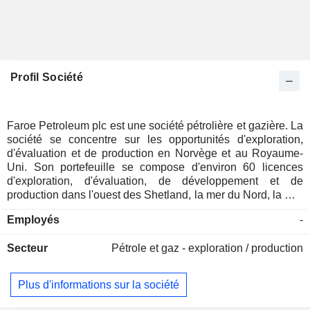
Profil Société
Faroe Petroleum plc est une société pétrolière et gazière. La
société se concentre sur les opportunités d'exploration,
d'évaluation et de production en Norvège et au Royaume-
Uni. Son portefeuille se compose d'environ 60 licences
d'exploration, d'évaluation, de développement et de
production dans l'ouest des Shetland, la mer du Nord, la mer
de Norvège, la mer de Barents et la mer Celtique. Le permis
Employés
-
Aerosmith - PL644/PL644 B est situé à environ 20
kilomètres des champs Morvin et Smorbukk dans la
Secteur
Pétrole et gaz - exploration / production
prolifique province d'hydrocarbures de la terrasse de Halten,
en mer de Norvège. La perspective de Bister est située dans
la mer de Norvège dans la licence PL348 C, qui contient
Plus d'informations sur la société
également le champ de production Hyme et la découverte
Snilehorn, qui sont adjacents au champ de production Njord.