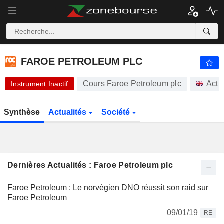
-.-
FAROE PETROLEUM PLC
-
p
-
%
FAROE PETROLEUM PLC
Cours Faroe Petroleum plc
Acti
Instrument Inactif
Synthèse
Actualités
Société
Dernières Actualités : Faroe Petroleum plc
Faroe Petroleum : Le norvégien DNO réussit son raid sur
Faroe Petroleum
09/01/19
RE