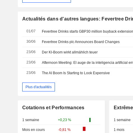
Actualités dans d'autres langues: Fevertree Dr
01/07
Fevertree Drinks starts GBP30 million buyback extensio
30/06
Fevertree Drinks plc Announces Board Changes
23/06
Der KI-Boom wirkt allmählich teuer
23/06
Afternoon Meeting: El auge de la inteligencia artificial 
23/06
The AI Boom Is Starting to Look Expensive
Plus d'actualités
Cotations et Performances
Extrême
1 semaine
+0,23 %
1 semaine
Mois en cours
-0,81 %
1 mois