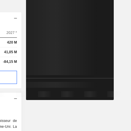
2027 *
420 M
41,05 M
-84,15 M
nisseur de
me-Uni. La