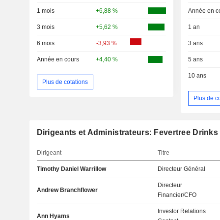
1 mois
+6,88 %
Année en c
3 mois
+5,62 %
1 an
6 mois
-3,93 %
3 ans
Année en cours
+4,40 %
5 ans
10 ans
Plus de cotations
Plus de c
Dirigeants et Administrateurs: Fevertree Drink
Dirigeant
Titre
Timothy Daniel Warrillow
Directeur Général
Directeur
Andrew Branchflower
Financier/CFO
Investor Relations
Ann Hyams