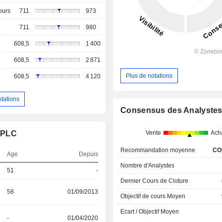
ours
711
973
711
980
608,5
1 400
608,5
2 871
Plus de notations
608,5
4 120
otations
Consensus des Analyste
Vente
Ach
s PLC
Recommandation moyenne
CO
Age
Depuis
Nombre d'Analystes
51
-
Dernier Cours de Cloture
58
01/09/2013
Objectif de cours Moyen
Ecart / Objectif Moyen
-
01/04/2020