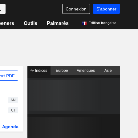
Connexion
S'abonner
eeners
Outils
Palmarès
Édition française
Indices
Europe
Amériques
Asie
ort PDF
AN
CI
Agenda
Secteur
Dérivés
Fonds et ETFs