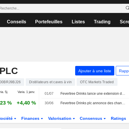
Conseils
Portefeuilles
Listes
Trading
Scr
 PLC
Ajouter à une liste
Rapp
00BRJ9BJ26
Distillateurs et caves à vin
OTC Markets Traded
ia. 5j.
Varia. 1 janv.
01/07
Fevertree Drinks lance une extension de son programme de rachat d'actions de 30 millions de livres sterling
,23 %
+4,40 %
30/06
Fevertree Drinks plc annonce des changements au sein de son conseil d'administration
Société
Finances
Valorisation
Consensus
Ratings