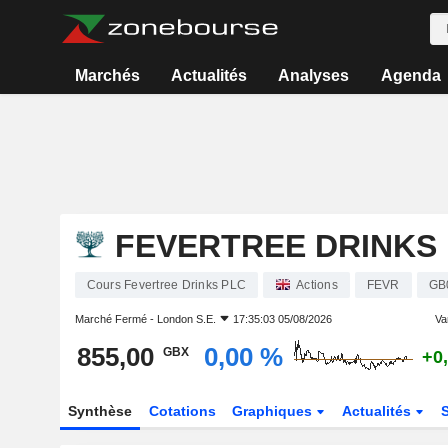
Marchés
Actualités
Analyses
Agenda
FEVERTREE DRINKS
Cours Fevertree Drinks PLC
Actions
FEVR
GB
Marché Fermé -
London S.E.
17:35:03 05/08/2026
Var
855,00
0,00 %
GBX
+0
Synthèse
Cotations
Graphiques
Actualités