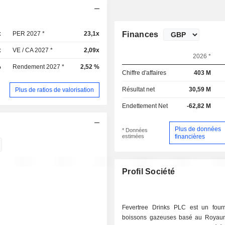
x
PER 2027 *
23,1x
Finances
x
VE / CA 2027 *
2,09x
2026 *
%
Rendement 2027 *
2,52 %
Chiffre d'affaires
403 M
Résultat net
30,59 M
Plus de ratios de valorisation
Endettement Net
-62,82 M
Plus de données
* Données
estimées
financières
Profil Société
Fevertree Drinks PLC est un four
boissons gazeuses basé au Royau