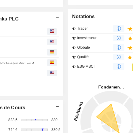
Notations
inks PLC
Trader
n
Investisseur
Globale
Qualité
empieza a parecer caro
ESG MSCI
s de Cours
823,5
880
744,6
880,5