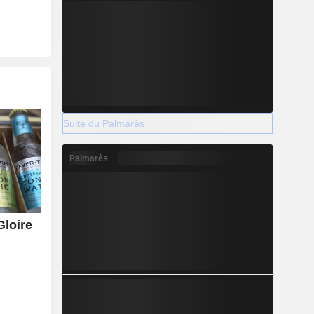
Suite du Palmarès
Palmarès
Gloire