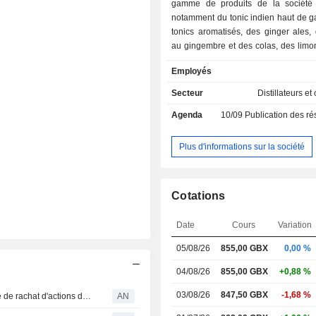
gamme de produits de la société
notamment du tonic indien haut de 
tonics aromatisés, des ginger ales,
au gingembre et des colas, des limo
sodas, des boissons pétillantes au 
Employés
au citron vert et au yuzu, des bo
alcoolisées pour adultes, ainsi que
Secteur
Distillateurs et
pour cocktails. Parmi ses mixers,
Agenda
10/09
Publication des résultat
notamment le Margarita Mixer, l
Martini, le Mojito Mixer, l’eau toni
gamme, l’eau tonique à la fleur de su
Plus d'informations sur la société
tonique méditerranéenne, le Club So
au pamplemousse rose, la bière au
et à l’orange sanguine, la bière au
Cotations
le Ginger ALE, le Spiced Orange Gin
la limonade sicilienne, entre au
Date
Cours
Variation
commercialise ses produits sur dive
tels que le Royaume-Uni, les Ét
05/08/26
855,00 GBX
0,00 %
l’Europe et le reste du monde. Les fil
société comprennent Fevertree
04/08/26
855,00 GBX
+0,88 %
Fevertree USA Inc., Fevertree USA H
03/08/26
847,50 GBX
-1,68 %
Fevertree Drinks lance une extension de son programme de rachat d'actions de 30 millions de livres sterling
AN
Inc., Fevertree USA Production 
Fevertree US Limited, Fevertree RO