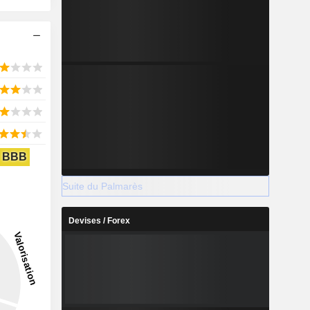
BBB
Suite du Palmarès
Devises / Forex