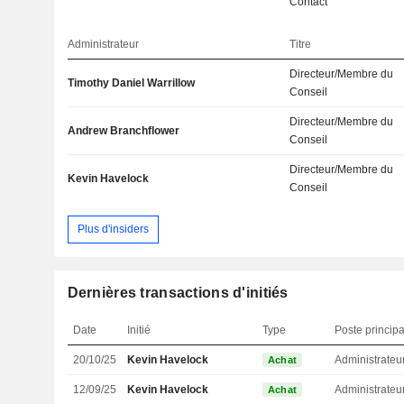
Contact
Administrateur
Titre
Directeur/Membre du
Timothy Daniel Warrillow
Conseil
Directeur/Membre du
Andrew Branchflower
Conseil
Directeur/Membre du
Kevin Havelock
Conseil
Plus d'insiders
Dernières transactions d'initiés
Date
Initié
Type
Poste principa
20/10/25
Kevin Havelock
Administrateu
Achat
12/09/25
Kevin Havelock
Administrateu
Achat