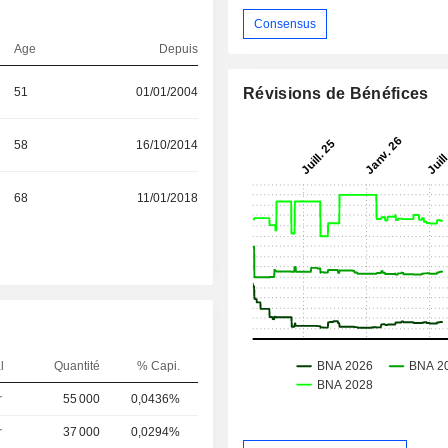
Consensus
Age
Depuis
51
01/01/2004
Révisions de Bénéfices
58
16/10/2014
68
11/01/2018
l
Quantité
% Capi.
r
55 000
0,0436%
r
37 000
0,0294%