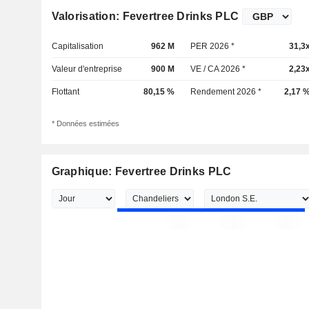
Valorisation: Fevertree Drinks PLC
Capitalisation
962 M
PER 2026 *
31,3
Valeur d'entreprise
900 M
VE / CA 2026 *
2,23
Flottant
80,15 %
Rendement 2026 *
2,17 
* Données estimées
Graphique: Fevertree Drinks PLC