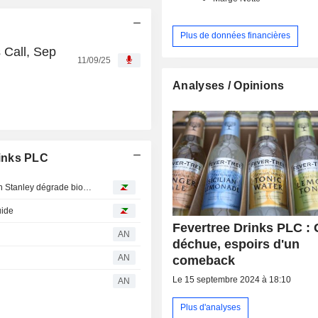
Plus de données financières
 Call, Sep
11/09/25
Analyses / Opinions
inks PLC
Avis d'analystes du jour : Stifel se lance sur Exail, Morgan Stanley dégrade bioMérieux
uide
Fevertree Drinks PLC : 
AN
déchue, espoirs d'un
AN
comeback
Le 15 septembre 2024 à 18:10
AN
Plus d'analyses