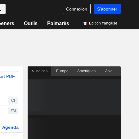
Connexion
S'abonner
eeners
Outils
Palmarès
Édition française
Indices
Europe
Amériques
Asie
ort PDF
CI
ZM
Agenda
Secteur
Dérivés
Fonds et ETFs