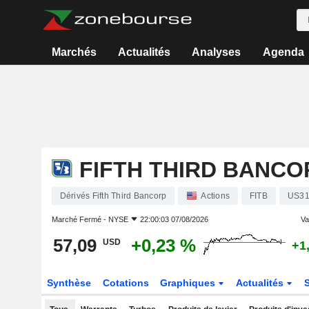
Marchés
Actualités
Analyses
Agenda
FIFTH THIRD BANCO
Dérivés Fifth Third Bancorp
Actions
FITB
US31
Marché Fermé -
NYSE
22:00:03 07/08/2026
Var
57,09
+0,23 %
USD
+1
Synthèse
Cotations
Graphiques
Actualités