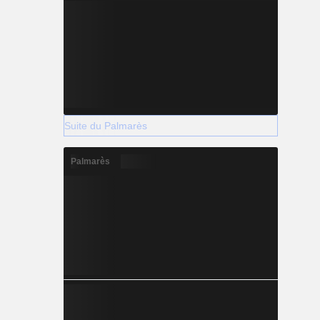
Suite du Palmarès
Palmarès