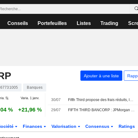
Conseils
Portefeuilles
Listes
Trading
Scr
RP
Ajouter à une liste
Rapp
67731005
Banques
ia. 5j.
Varia. 1 janv.
30/07
Fifth Third propose des frais réduits, le paiement anticipé et de nouveaux avantages bancaires aux clients de Comerica
,04 %
+21,96 %
29/07
FIFTH THIRD BANCORP : JPMorgan Chase toujours positif
Société
Finances
Valorisation
Consensus
Ratings