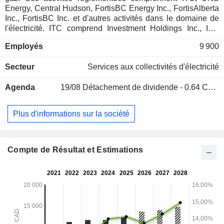
Energy, Central Hudson, FortisBC Energy Inc., FortisAlberta
Inc., FortisBC Inc. et d'autres activités dans le domaine de
l'électricité. ITC comprend Investment Holdings Inc., ITC
Holdings Corp. et les activités de transport d'électricité de
Employés
9 900
ses filiales d'exploitation réglementées, qui comprennent
International Transmission Company, Michigan Electric
Secteur
Services aux collectivités d'électricité
Transmission Company, LLC, ITC Midwest LLC et ITC Great
Plains, LLC. UNS Energy comprend UNS Energy
Agenda
19/08
Détachement de dividende - 0.64 CAD
Corporation, qui regroupe principalement Tucson Electric
Power Company, UNS Electric, Inc. et UNS Gas, Inc.
Central Hudson comprend CH Energy Group, Inc., qui
Plus d'informations sur la société
regroupe principalement Central Hudson Gas & Electric
Corporation. Les autres activités électriques comprennent
les services publics de l'Est du Canada et des Caraïbes, à
savoir : Newfoundland Power Inc., Maritime Electric
Compte de Résultat et Estimations
Company, Limited, FortisOntario Inc. et d'autres.