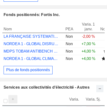
Fonds positionnés: Fortis Inc.
Varia. 1
Nom
PEA
janv.
Not
LA FRANÇAISE SYSTEMATIC GLB LIST INFR R
Non
-2,00 %
NORDEA 1 - GLOBAL DISRUPTION BP EUR
Non
+7,00 %
MDPS TOBAM ANTIBENCH CANADA EQUITY A
Non
+4,00 %
NORDEA 1 - GLOBAL CLIMATE & ENVIR BP EUR
Non
+4,00 %
Plus de fonds positionnés
Services aux collectivités d'électricité - Autres
Varia.
Varia. 5j.