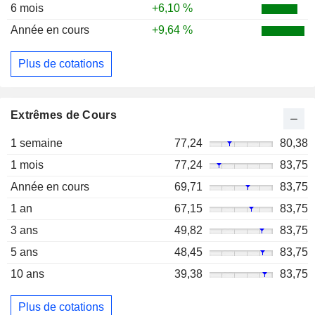
6 mois
+6,10 %
Année en cours
+9,64 %
Plus de cotations
Extrêmes de Cours
1 semaine
77,24
80,38
1 mois
77,24
83,75
Année en cours
69,71
83,75
1 an
67,15
83,75
3 ans
49,82
83,75
5 ans
48,45
83,75
10 ans
39,38
83,75
Plus de cotations