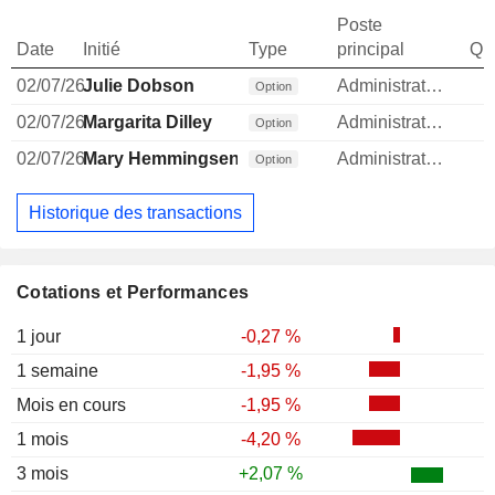
Poste
Date
Initié
Type
principal
Qua
02/07/26
Julie Dobson
Administrateur
Option
02/07/26
Margarita Dilley
Administrateur
Option
02/07/26
Mary Hemmingsen
Administrateur
Option
Historique des transactions
Cotations et Performances
1 jour
-0,27 %
1 semaine
-1,95 %
Mois en cours
-1,95 %
1 mois
-4,20 %
3 mois
+2,07 %