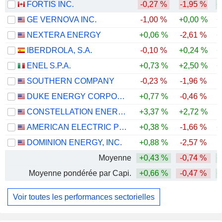
FORTIS INC.
-0,27 %
-1,95 %
+
GE VERNOVA INC.
-1,00 %
+0,00 %
+
NEXTERA ENERGY
+0,06 %
-2,61 %
+
IBERDROLA, S.A.
-0,10 %
+0,24 %
+
ENEL S.P.A.
+0,73 %
+2,50 %
+
SOUTHERN COMPANY
-0,23 %
-1,96 %
DUKE ENERGY CORPORATION
+0,77 %
-0,46 %
CONSTELLATION ENERGY CORPORATION
+3,37 %
+2,72 %
-
AMERICAN ELECTRIC POWER COMPANY, INC.
+0,38 %
-1,66 %
+
DOMINION ENERGY, INC.
+0,88 %
-2,57 %
Moyenne
+0,43 %
-0,74 %
+
Moyenne pondérée par Capi.
+0,66 %
-0,47 %
+
Voir toutes les performances sectorielles