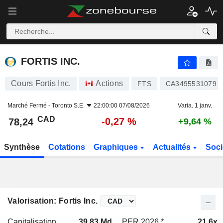
FORTIS INC.
78,24
$
-0,27 %
FORTIS INC.
Cours Fortis Inc.
Actions
FTS
CA3495531079
Marché Fermé -
Toronto S.E.
22:00:00 07/08/2026
Varia. 1 janv.
CAD
-0,27 %
78,24
+9,64 %
Synthèse
Cotations
Graphiques
Actualités
Soci
Valorisation: Fortis Inc.
Capitalisation
39,83 Md
PER 2026 *
21,6x