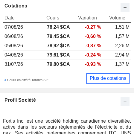
Cotations
Date
Cours
Variation
Volume
07/08/26
78,24 $CA
-0,27 %
1,51 M
06/08/26
78,45 $CA
-0,60 %
1,57 M
05/08/26
78,92 $CA
-0,87 %
2,26 M
04/08/26
79,61 $CA
-0,24 %
2,94 M
31/07/26
79,80 $CA
-0,93 %
1,37 M
Plus de cotations
Cours en différé Toronto S.E.
Profil Société
Fortis Inc. est une société holding canadienne diversifiée,
active dans les secteurs réglementés de l'électricité et du
gaz. Ses activités réglementées comprennent ITC, UNS