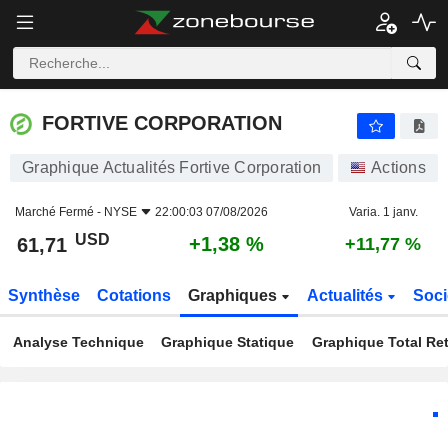
FORTIVE CORPORATION
61,71
$
+1,38 %
FORTIVE CORPORATION
Graphique Actualités Fortive Corporation
Actions
Marché Fermé -
NYSE
22:00:03 07/08/2026
Varia. 1 janv.
USD
+1,38 %
61,71
+11,77 %
Synthèse
Cotations
Graphiques
Actualités
Soci
Analyse Technique
Graphique Statique
Graphique Total Re