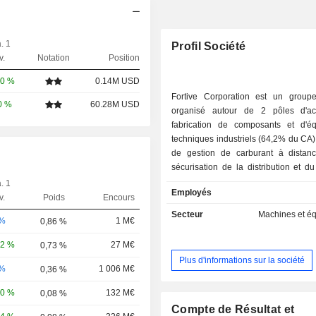
. 1
Profil Société
v.
Notation
Position
00 %
0.14M USD
Fortive Corporation est un groupe 
0 %
60.28M USD
organisé autour de 2 pôles d'acti
fabrication de composants et d'é
techniques industriels (64,2% du CA) 
de gestion de carburant à distan
sécurisation de la distribution et d
robots industriels, dispositifs m
. 1
Employés
applications de contrôle de 
v.
Poids
Encours
automatisés, équipements de di
Secteur
Machines et é
-%
1 M€
0,86 %
équipements pour le service pn
destinés aux secteurs de l'i
42 %
27 M€
0,73 %
manufacturière, de la médecine et du 
Plus d'informations sur la société
- fabrication d'outils et d'instrument
-%
1 006 M€
0,36 %
professionnels (35,8%) : solutions 
30 %
132 M€
0,08 %
connectées ou hors ligne de g
fonctionnement d'infrastructures ind
Compte de Résultat et