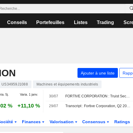
Conseils
Portefeuilles
Listes
Trading
Scr
ION
Ajouter à une liste
Rapp
US34959J1088
Machines et équipements industriels
ia. 5j.
Varia. 1 janv.
30/07
FORTIVE CORPORATION : Truist Securities est neutre sur le titre
,02 %
+11,10 %
29/07
Transcript : Fortive Corporation, Q2 2026 Earnings Call, Jul 29, 2026
Société
Finances
Valorisation
Consensus
Ratings