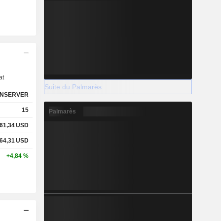
s
at
Suite du Palmarès
NSERVER
15
Palmarès
61,34
USD
64,31
USD
+4,84 %