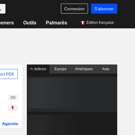
Connexion
S'abonner
eeners
Outils
Palmarès
Édition française
Indices
Europe
Amériques
Asie
ort PDF
ZM
Agenda
Secteur
Dérivés
Fonds et ETFs