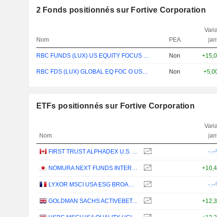
2
Fonds positionnés sur Fortive Corporation
Varia
Nom
PEA
jan
RBC FUNDS (LUX) US EQUITY FOCUS O USDACC
Non
+15,
RBC FDS (LUX) GLOBAL EQ FOC O USD CAP
Non
+5,0
ETFs positionnés sur Fortive Corporation
Varia
Nom
jan
FIRST TRUST ALPHADEX U.S. INDUSTRIALS SECTOR INDEX ETF - CAD HEDGED
-.-
NOMURA NEXT FUNDS INTERNATIONAL EQUITY MSCI-KOKUSAI (YEN-HEDGED) ETF - JPY
+10,
LYXOR MSCI USA ESG BROAD CTB (DR) UCITS ETF - DIST - EUR
-.-
GOLDMAN SACHS ACTIVEBETA PARIS-ALIGNED SUSTAINABLE US LARGE CAP EQUITY UCITS ETF - USD
+12,