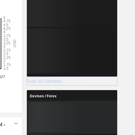
Suite du Palmarès
Devises / Forex
l -