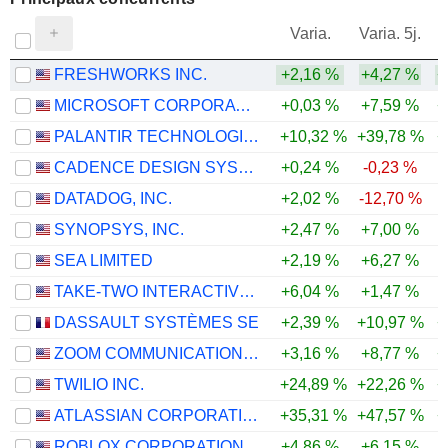
V
Varia.
Varia. 5j.
FRESHWORKS INC.
+2,16 %
+4,27 %
+
MICROSOFT CORPORATION
+0,03 %
+7,59 %
+
PALANTIR TECHNOLOGIES INC.
+10,32 %
+39,78 %
+
CADENCE DESIGN SYSTEMS, INC.
+0,24 %
-0,23 %
DATADOG, INC.
+2,02 %
-12,70 %
SYNOPSYS, INC.
+2,47 %
+7,00 %
SEA LIMITED
+2,19 %
+6,27 %
TAKE-TWO INTERACTIVE SOFTWARE, INC.
+6,04 %
+1,47 %
DASSAULT SYSTÈMES SE
+2,39 %
+10,97 %
+
ZOOM COMMUNICATIONS, INC.
+3,16 %
+8,77 %
+
TWILIO INC.
+24,89 %
+22,26 %
+
ATLASSIAN CORPORATION
+35,31 %
+47,57 %
+
ROBLOX CORPORATION
+4,86 %
+6,15 %
-