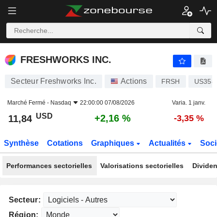
FRESHWORKS INC.
11,84
$
+2,16 %
FRESHWORKS INC.
Secteur Freshworks Inc.
Actions
FRSH
US358
Marché Fermé -
Nasdaq
22:00:00 07/08/2026
Varia. 1 janv.
USD
+2,16 %
11,84
-3,35 %
Synthèse
Cotations
Graphiques
Actualités
Soci
Performances sectorielles
Valorisations sectorielles
Dividen
Secteur:
Région: