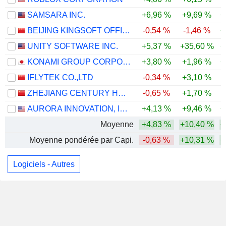
SAMSARA INC.
+6,96 %
+9,69 %
+
BEIJING KINGSOFT OFFICE SOFTWARE, INC.
-0,54 %
-1,46 %
+
UNITY SOFTWARE INC.
+5,37 %
+35,60 %
+
KONAMI GROUP CORPORATION
+3,80 %
+1,96 %
+
IFLYTEK CO.,LTD
-0,34 %
+3,10 %
ZHEJIANG CENTURY HUATONG GROUP CO.,LTD
-0,65 %
+1,70 %
AURORA INNOVATION, INC.
+4,13 %
+9,46 %
+
Moyenne
+4,83 %
+10,40 %
+
Moyenne pondérée par Capi.
-0,63 %
+10,31 %
+
Logiciels - Autres