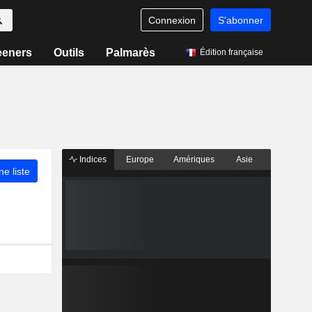
Connexion
S'abonner
eeners
Outils
Palmarès
Édition française
Indices
Europe
Amériques
Asie
ne liste