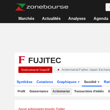
Marchés
Actualités
Analyses
Agenda
FUJITEC
Instrument Inactif
Actionnariat Fujitec Japan Exchan
Synthèse
Cotations
Graphiques
Société
Rat
Profil
Gouvernance
Actionnariat
Transactions d'initiés
G
Aucun actionnaires trouvés: Fujitec