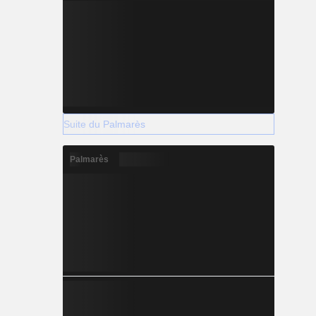
Suite du Palmarès
Palmarès