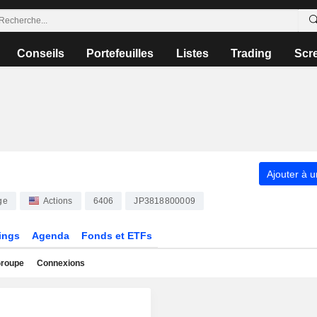
Conseils
Portefeuilles
Listes
Trading
Scr
Ajouter à u
ge
Actions
6406
JP3818800009
ings
Agenda
Fonds et ETFs
roupe
Connexions