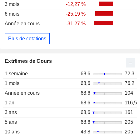
3 mois
-12,27 %
6 mois
-25,19 %
Année en cours
-31,27 %
Plus de cotations
Extrêmes de Cours
1 semaine
68,6
72,3
1 mois
68,6
76,2
Année en cours
68,6
104
1 an
68,6
116,5
3 ans
68,6
161
5 ans
68,6
205
10 ans
43,8
205