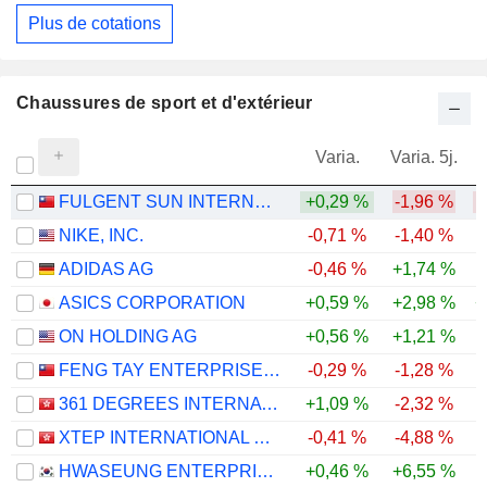
Plus de cotations
Chaussures de sport et d'extérieur
Varia.
Varia. 5j.
FULGENT SUN INTERNATIONAL (HOLDING) CO., LTD.
+0,29 %
-1,96 %
-
NIKE, INC.
-0,71 %
-1,40 %
-
ADIDAS AG
-0,46 %
+1,74 %
ASICS CORPORATION
+0,59 %
+2,98 %
+
ON HOLDING AG
+0,56 %
+1,21 %
-
FENG TAY ENTERPRISES CO., LTD.
-0,29 %
-1,28 %
-
361 DEGREES INTERNATIONAL LIMITED
+1,09 %
-2,32 %
-
XTEP INTERNATIONAL HOLDINGS LIMITED
-0,41 %
-4,88 %
-
HWASEUNG ENTERPRISE CO., LTD.
+0,46 %
+6,55 %
-