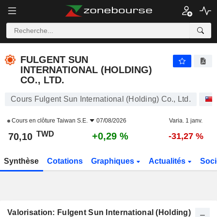
FULGENT SUN INTERNATIONAL (HOLDING) CO., LTD.
70,10
NT$
+0,29 %
FULGENT SUN
INTERNATIONAL (HOLDING)
CO., LTD.
Cours Fulgent Sun International (Holding) Co., Ltd.
Cours en clôture
Taiwan S.E.
07/08/2026
Varia. 1 janv.
TWD
+0,29 %
70,10
-31,27 %
Synthèse
Cotations
Graphiques
Actualités
Soci
Valorisation: Fulgent Sun International (Holding)