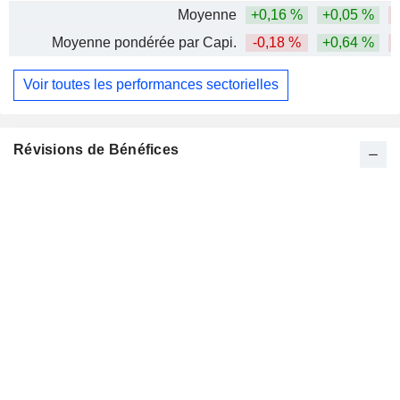
Moyenne
+0,16 %
+0,05 %
-
Moyenne pondérée par Capi.
-0,18 %
+0,64 %
-
Voir toutes les performances sectorielles
Révisions de Bénéfices