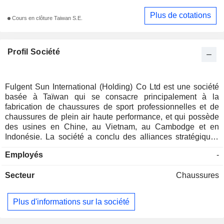
Plus de cotations
Cours en clôture Taiwan S.E.
Profil Société
Fulgent Sun International (Holding) Co Ltd est une société
basée à Taïwan qui se consacre principalement à la
fabrication de chaussures de sport professionnelles et de
chaussures de plein air haute performance, et qui possède
des usines en Chine, au Vietnam, au Cambodge et en
Indonésie. La société a conclu des alliances stratégiques
avec de grandes marques mondiales afin de développer et
Employés
-
de produire en collaboration diverses chaussures de sport
professionnelles et chaussures de plein air fonctionnelles.
Secteur
Chaussures
Ses produits sont adaptés au jogging, à la randonnée, à
l'alpinisme, à la raquette, à un usage orthopédique médical
et aux activités de loisirs en général. Ils mettent l'accent à la
Plus d'informations sur la société
fois sur les fonctions sportives et récréatives et proposent
des styles variés pour répondre à différents besoins. La