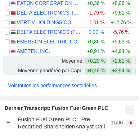
EATON CORPORATION PLC
+0,36 %
+8,06 %
+
DELTA ELECTRONICS, INC.
-1,79 %
+0,61 %
+
VERTIV HOLDINGS CO.
-1,01 %
+12,76 %
+
DELTA ELECTRONICS (THAILAND)
0,00 %
-5,76 %
+
EMERSON ELECTRIC CO.
+0,86 %
+5,63 %
+
AMETEK, INC.
+0,91 %
+4,94 %
+
Moyenne
+0,20 %
+2,61 %
+
Moyenne pondérée par Capi.
+0,48 %
+2,94 %
+
Voir toutes les performances sectorielles
Dernier Transcript: Fusion Fuel Green PLC
Fusion Fuel Green PLC - Pre
11/06
Recorded Shareholder/Analyst Call