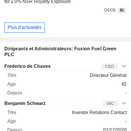
for 1.0% NSR Royalty Exposure
04/06
Plus d'actualités
Dirigeants et Administrateurs: Fusion Fuel Green
PLC
Dirigeant
Titre
Age
Depuis
Frederico de Chaves
CEO
Directeur Général
42
-
Benjamin Schwarz
IRC
Investor Relations Contact
-
01/12/2020