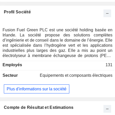
Profil Société
Fusion Fuel Green PLC est une société holding basée en
Irlande. La société propose des solutions complètes
d’ingénierie et de conseil dans le domaine de l’énergie. Elle
est spécialisée dans l’hydrogène vert et les applications
industrielles plus larges des gaz. Elle a mis au point un
électrolyseur à membrane échangeuse de protons (PEM),
connu sous le nom de « générateur d’hydrogène
Employés
131
photoélectrochimique à couplage direct » (le HEVO), qui est
utilisé pour produire de l’hydrogène vert. La technologie
Secteur
Equipements et composants électriques
HEVO intègre une architecture modulaire par blocs conçue
pour les projets d'hydrogène vert de petite à moyenne
envergure. Elle se concentre sur la recherche et le
Plus d'informations sur la société
développement liés aux technologies HEVO. Elle fournit des
technologies d'électrolyseurs pour des projets menés et
détenus par des tiers et propose des services d'ingénierie et
d'approvisionnement aux promoteurs qui construisent des
Compte de Résultat et Estimations
usines à hydrogène. Son usine de production d'hydrogène