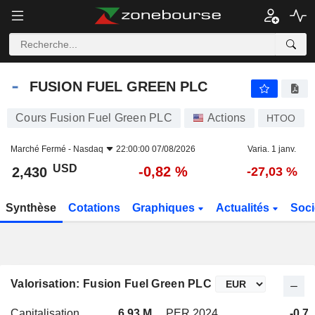
FUSION FUEL GREEN PLC
2,430
$
-0,82 %
FUSION FUEL GREEN PLC
Cours Fusion Fuel Green PLC
Actions
HTOO
Marché Fermé -
Nasdaq
22:00:00 07/08/2026
Varia. 1 janv.
USD
-0,82 %
2,430
-27,03 %
Synthèse
Cotations
Graphiques
Actualités
Soci
Valorisation: Fusion Fuel Green PLC
Capitalisation
6,93 M
PER 2024
-0,7