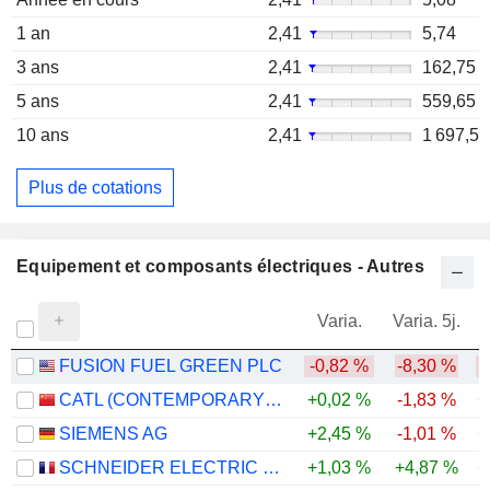
1 an
2,41
5,74
3 ans
2,41
162,75
5 ans
2,41
559,65
10 ans
2,41
1 697,5
Plus de cotations
Equipement et composants électriques - Autres
Varia.
Varia. 5j.
FUSION FUEL GREEN PLC
-0,82 %
-8,30 %
-
CATL (CONTEMPORARY AMPEREX TECHNOLOGY)
+0,02 %
-1,83 %
+
SIEMENS AG
+2,45 %
-1,01 %
+
SCHNEIDER ELECTRIC SE
+1,03 %
+4,87 %
+