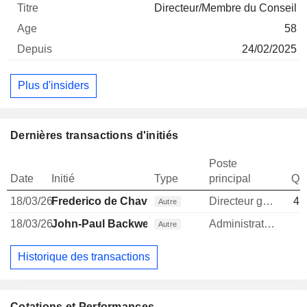
Directeur/Membre du Conseil
58
24/02/2025
Plus d'insiders
Dernières transactions d'initiés
Poste
Date
Initié
Type
principal
Qua
18/03/26
Frederico de Chaves
Directeur general
41
Autre
18/03/26
John-Paul Backwell
Administrateur
Autre
Historique des transactions
Cotations et Performances