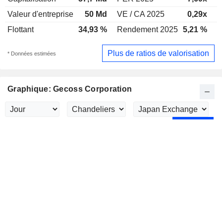
Valeur d'entreprise
50 Md
VE / CA 2025
0,29x
V
Flottant
34,93 %
Rendement 2025
5,21 %
R
Plus de ratios de valorisation
* Données estimées
Graphique: Gecoss Corporation