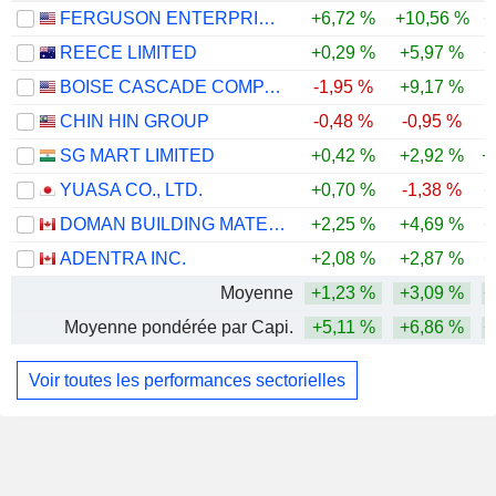
FERGUSON ENTERPRISES INC.
+6,72 %
+10,56 %
+
REECE LIMITED
+0,29 %
+5,97 %
+
BOISE CASCADE COMPANY
-1,95 %
+9,17 %
CHIN HIN GROUP
-0,48 %
-0,95 %
SG MART LIMITED
+0,42 %
+2,92 %
+
YUASA CO., LTD.
+0,70 %
-1,38 %
+
DOMAN BUILDING MATERIALS GROUP LTD.
+2,25 %
+4,69 %
+
ADENTRA INC.
+2,08 %
+2,87 %
+
Moyenne
+1,23 %
+3,09 %
+
Moyenne pondérée par Capi.
+5,11 %
+6,86 %
+
Voir toutes les performances sectorielles