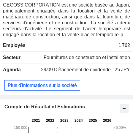
GECOSS CORPORATION est une société basée au Japon,
principalement engagée dans la location et la vente de
matériaux de construction, ainsi que dans la fourniture de
services d'ingénierie et de construction. La société a deux
secteurs d'activité. Le segment de l'acier temporaire est
engagé dans la location et la vente d'acier temporaire pour
les matériaux de construction, la conception et la
Employés
1 762
construction d'ouvrages temporaires, ainsi que la production
et la vente de produits spécialement traités. Le segment des
Secteur
Fournitures de construction et installation
machines de construction est engagé dans la location de
machines de construction.
Agenda
29/09
Détachement de dividende - 25 JPY
Plus d'informations sur la société
Compte de Résultat et Estimations