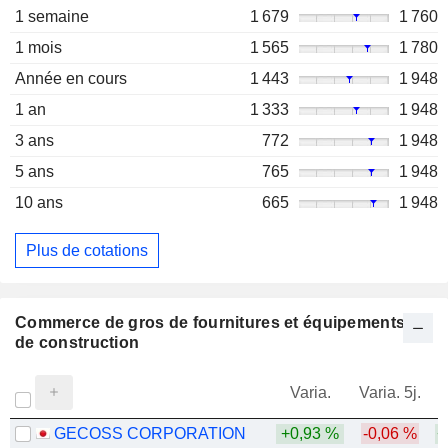
1 semaine
1 679
1 760
1 mois
1 565
1 780
Année en cours
1 443
1 948
1 an
1 333
1 948
3 ans
772
1 948
5 ans
765
1 948
10 ans
665
1 948
Plus de cotations
Commerce de gros de fournitures et équipements
de construction
Varia.
Varia. 5j.
GECOSS CORPORATION
+0,93 %
-0,06 %
+