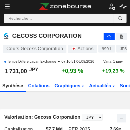
GECOSS CORPORATION
1 731,00
¥
+0,93 %
GECOSS CORPORATION
Cours Gecoss Corporation
Actions
9991
JP32
Temps Différé
Japan Exchange
07:10:51 06/08/2026
Varia. 1 janv.
JPY
+0,93 %
1 731,00
+19,23 %
Synthèse
Cotations
Graphiques
Actualités
Soci
Valorisation: Gecoss Corporation
Capitalisation
57,7 Md
PER 2025
7,69x
P