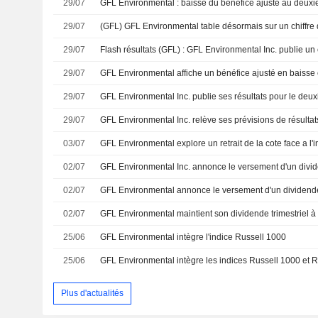
29/07
29/07
29/07
29/07
29/07
29/07
GFL Environmental Inc. relève ses prévisions de résultat
03/07
02/07
02/07
02/07
25/06
GFL Environmental intègre l'indice Russell 1000
25/06
GFL Environmental intègre les indices Russell 1000 et 
Plus d'actualités