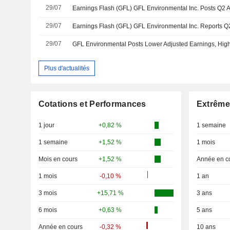
29/07
29/07
29/07
Plus d'actualités
Cotations et Performances
Extrême
1 jour
+0,82 %
1 semaine
1 semaine
+1,52 %
1 mois
Mois en cours
+1,52 %
Année en c
1 mois
-0,10 %
1 an
3 mois
+15,71 %
3 ans
6 mois
+0,63 %
5 ans
Année en cours
-0,32 %
10 ans