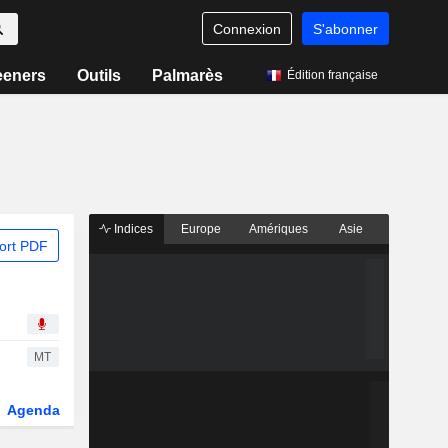
Connexion
S'abonner
eeners
Outils
Palmarès
Édition française
Indices
Europe
Amériques
Asie
ort PDF
MT
Agenda
Secteur
Dérivés
Fonds et ETFs