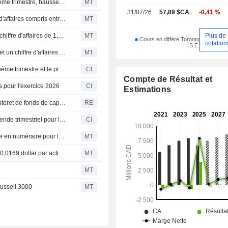
GFL Environmental : baisse du bénéfice ajusté au deuxième trimestre, hausse du chiffre d'affaires et relèvement des objectifs pour 2026
MT
31/07/26
57,89 $CA
-0,41 %
(GFL) GFL Environmental table désormais sur un chiffre d'affaires compris entre 7,51 et 7,53 milliards de dollars canadiens pour 2026, contre un consensus FactSet de 7,37 milliards
MT
Plus de
Flash résultats (GFL) : GFL Environmental Inc. publie un chiffre d'affaires de 1,95 milliard de dollars canadiens au deuxième trimestre, contre 1,34 milliard attendu par le consensus FactSet
MT
Cours en différé Toronto
cotation
S.E.
GFL Environmental affiche un bénéfice ajusté en baisse et un chiffre d'affaires en hausse au deuxième trimestre ; les perspectives annuelles sont relevées
MT
GFL Environmental Inc. publie ses résultats pour le deuxième trimestre et le premier semestre clos le 30 juin 2026
CI
Compte de Résultat et
s pour l'exercice 2026
CI
Estimations
GFL Environmental explore un retrait de la cote face a l'interet de fonds de capital-investissement, selon Bloomberg
RE
GFL Environmental Inc. annonce le versement d'un dividende trimestriel pour le deuxieme trimestre 2026, payable le 31 juillet 2026
CI
GFL Environmental annonce le versement d'un dividende en numéraire pour le deuxième trimestre
MT
GFL Environmental maintient son dividende trimestriel à 0,0169 dollar par action, payable le 31 juillet aux actionnaires inscrits au 13 juillet
MT
MT
Russell 3000
MT