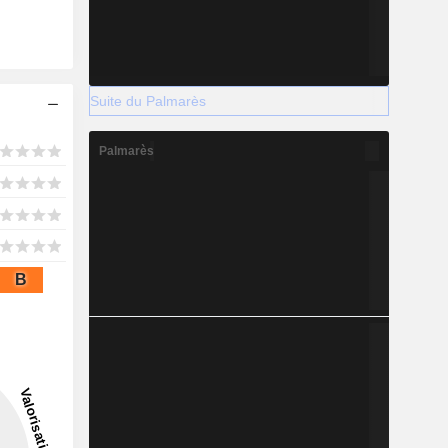
Suite du Palmarès
Palmarès
B