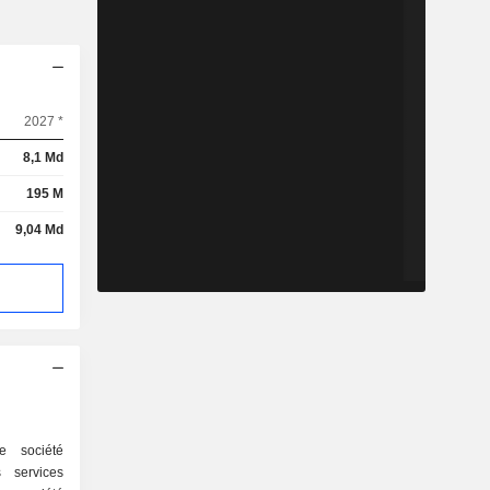
2027 *
8,1 Md
195 M
9,04 Md
e société
 services