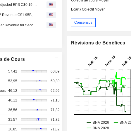
Objectif de cours Moyen
Earnings Flash (GFL) GFL Environmental Inc. Posts Q2 Adjusted EPS C$0.19 per Share, vs. FactSet Est. of C$0.23
Ecart / Objectif Moyen
Earnings Flash (GFL) GFL Environmental Inc. Reports Q2 Revenue C$1.95B, vs. FactSet Est of C$1.34B
Consensus
GFL Environmental Posts Lower Adjusted Earnings, Higher Revenue for Second Quarter; Full-year Outlook Raised
Révisions de Bénéfices
s de Cours
57,42
60,09
53,95
60,39
ours
46,12
62,96
46,12
71,13
36,56
71,82
31,57
71,82
16,85
71,82