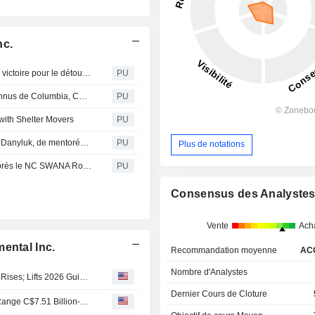
nc.
GFL Environmental : L’équipe de GFL Trail remporte une victoire pour le détournement des matières résiduelles aux Jeux d’hiver de la C.-B.
PU
Animés par le dévouement : Rencontrez les héros méconnus de Columbia, Caroline du Sud !
PU
 with Shelter Movers
PU
GFL Environmental : Le parcours professionnel d’Orietta Danyluk, de mentorée à mentor
PU
Plus de notations
GFL Environmental : L’équipe de GFL en pleine forme après le NC SWANA Road-E-O
PU
Consensus des Analyste
Vente
Ach
ental Inc.
Recommandation moyenne
AC
Nombre d'Analystes
GFL Environmental Q2 Adjusted Earnings Fall, Revenue Rises; Lifts 2026 Guidance
Dernier Cours de Cloture
(GFL) GFL Environmental Now Expects 2026 Revenue Range C$7.51 Billion-C$7.53 Billion, vs. FactSet Est of C$7.37 Billion