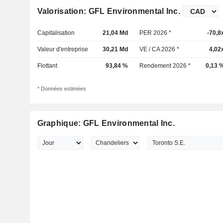
Valorisation: GFL Environmental Inc.
Capitalisation
21,04 Md
PER 2026 *
-70,8
Valeur d'entreprise
30,21 Md
VE / CA 2026 *
4,02
Flottant
93,84 %
Rendement 2026 *
0,13 
* Données estimées
Graphique: GFL Environmental Inc.