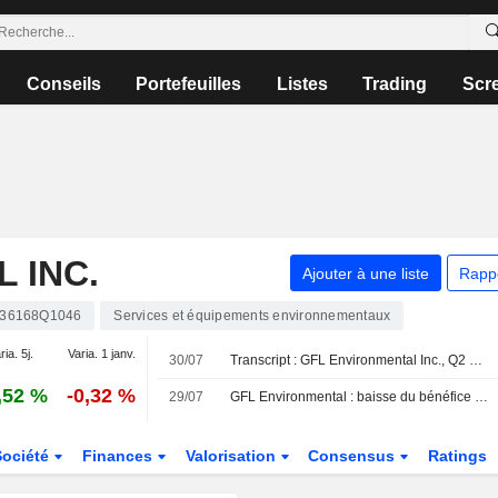
Conseils
Portefeuilles
Listes
Trading
Scr
 INC.
Ajouter à une liste
Rapp
36168Q1046
Services et équipements environnementaux
ria. 5j.
Varia. 1 janv.
30/07
Transcript : GFL Environmental Inc., Q2 2026 Earnings Call, Jul 30, 2026
,52 %
-0,32 %
29/07
GFL Environmental : baisse du bénéfice ajusté au deuxième trimestre, hausse du chiffre d'affaires et relèvement des objectifs pour 2026
Société
Finances
Valorisation
Consensus
Ratings