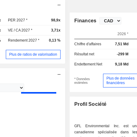
x
PER 2027 *
98,9x
Finances
x
VE / CA 2027 *
3,71x
2026 *
%
Rendement 2027 *
0,13 %
Chiffre d'affaires
7,51 Md
Résultat net
-299 M
Plus de ratios de valorisation
Endettement Net
9,18 Md
Plus de données
* Données
estimées
financières
Profil Société
GFL Environmental Inc. est un
canadienne spécialisée dans les