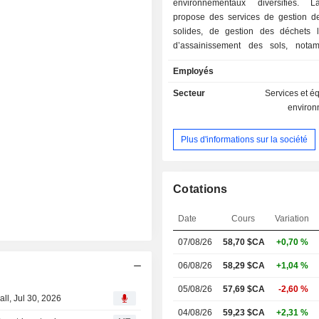
environnementaux diversifiés. L
propose des services de gestion d
solides, de gestion des déchets l
d’assainissement des sols, nota
services de collecte, de transport, de
Employés
de recyclage et d’élimination. Ses in
comprennent des sites de coll
Secteur
Services et 
décharges, des centres de valori
enviro
matières, des sites de traitement d
organiques, des sites d’assainisseme
Plus d'informations sur la société
et des stations de transfert. Elle 
activités au Canada et aux État
société propose ses services à une
municipale, résidentielle, comm
Cotations
industrielle.
Date
Cours
Variation
07/08/26
58,70
$CA
+0,70 %
06/08/26
58,29 $CA
+1,04 %
05/08/26
57,69 $CA
-2,60 %
ll, Jul 30, 2026
04/08/26
59,23 $CA
+2,31 %