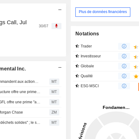
Plus de données financières
s Call, Jul
30/07
Notations
Trader
Investisseur
Globale
ental Inc.
Qualité
Les cabinets de conseil en vote ISS et Glass Lewis recommandent aux actionnaires de Secure d'approuver la transaction avec GFL
MT
ESG MSCI
CIBC estime que l'offre de GFL sur Secure Waste Infrastructure offre une prime "attrayante" aux actionnaires
MT
CIBC estime que l'offre de rachat de Secure Energy par GFL offre une prime "attrayante" aux actionnaires
MT
Morgan Chase
ZM
CIBC publie son "Aperçu des résultats du T1/26 pour les déchets solides" ; le secteur est jugé "bien protégé"
MT