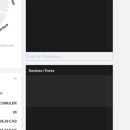
Suite du Palmarès
Devises / Forex
s
at
CUMULER
20
58,29
CAD