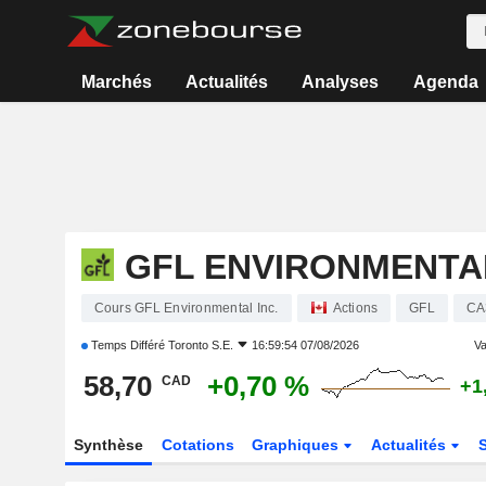
Marchés
Actualités
Analyses
Agenda
GFL ENVIRONMENTAL
Cours GFL Environmental Inc.
Actions
GFL
CA
Temps Différé
Toronto S.E.
16:59:54 07/08/2026
Va
58,70
+0,70 %
CAD
+1
Synthèse
Cotations
Graphiques
Actualités