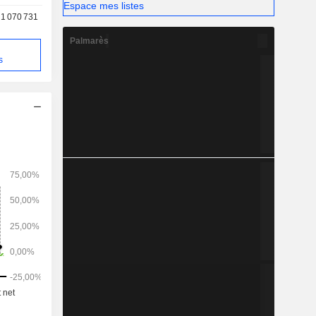
Espace mes listes
1 070 731
Palmarès
s