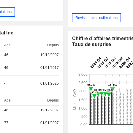
otations
Révisions des estimations
al Inc.
Chiffre d'affaires trimestrie
Taux de surprise
Age
Depuis
46
19/12/2007
46
01/01/2017
-
01/01/2025
Age
Depuis
46
19/12/2007
77
01/01/2007