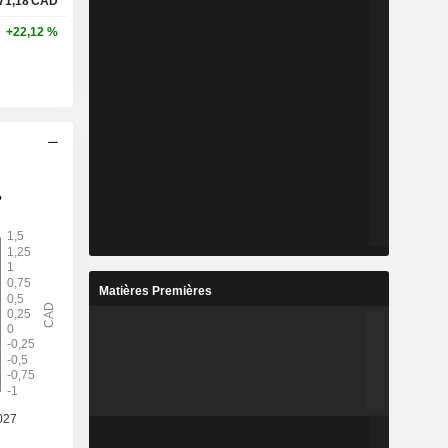
71,18
CAD
+22,12 %
Matières Premières