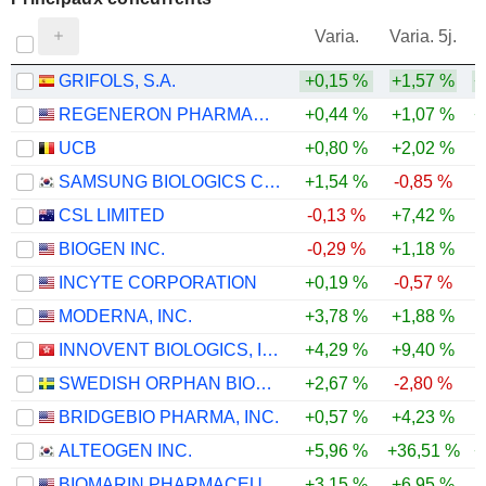
V
Varia.
Varia. 5j.
GRIFOLS, S.A.
+0,15 %
+1,57 %
+
REGENERON PHARMACEUTICALS, INC.
+0,44 %
+1,07 %
+
UCB
+0,80 %
+2,02 %
-
SAMSUNG BIOLOGICS CO.,LTD.
+1,54 %
-0,85 %
CSL LIMITED
-0,13 %
+7,42 %
BIOGEN INC.
-0,29 %
+1,18 %
INCYTE CORPORATION
+0,19 %
-0,57 %
MODERNA, INC.
+3,78 %
+1,88 %
-
INNOVENT BIOLOGICS, INC.
+4,29 %
+9,40 %
SWEDISH ORPHAN BIOVITRUM AB
+2,67 %
-2,80 %
BRIDGEBIO PHARMA, INC.
+0,57 %
+4,23 %
ALTEOGEN INC.
+5,96 %
+36,51 %
+
BIOMARIN PHARMACEUTICAL INC.
+3,15 %
+6,95 %