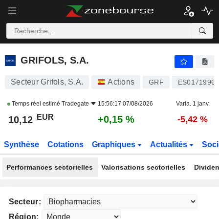
GRIFOLS, S.A.
10,12
€
+0,15 %
GRIFOLS, S.A.
Secteur Grifols, S.A.
Actions
GRF
ES01719960
Temps réel estimé
Tradegate
15:56:17 07/08/2026
Varia. 1 janv.
EUR
+0,15 %
10,12
-5,42 %
Synthèse
Cotations
Graphiques
Actualités
Soci
Performances sectorielles
Valorisations sectorielles
Dividen
Secteur:
Région: