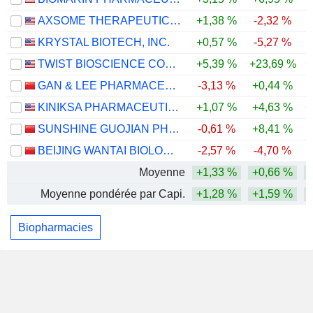
AXSOME THERAPEUTICS, INC.
+1,38 %
-2,32 %
-
KRYSTAL BIOTECH, INC.
+0,57 %
-5,27 %
-
TWIST BIOSCIENCE CORPORATION
+5,39 %
+23,69 %
+
GAN & LEE PHARMACEUTICALS.
-3,13 %
+0,44 %
KINIKSA PHARMACEUTICALS INTERNATIONAL, PLC
+1,07 %
+4,63 %
+
SUNSHINE GUOJIAN PHARMACEUTICAL (SHANGHAI) CO., LTD
-0,61 %
+8,41 %
-
BEIJING WANTAI BIOLOGICAL PHARMACY ENTERPRISE CO., LTD.
-2,57 %
-4,70 %
Moyenne
+1,33 %
+0,66 %
Moyenne pondérée par Capi.
+1,28 %
+1,59 %
Biopharmacies