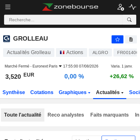
GROLLEAU
3,520
€
0,00 %
GROLLEAU
Actualités Grolleau
Actions
ALGRO
FR001400
Marché Fermé -
Euronext Paris
17:55:00 07/08/2026
Varia. 1 janv.
EUR
0,00 %
3,520
+26,62 %
Synthèse
Cotations
Graphiques
Actualités
Soci
Toute l'actualité
Reco analystes
Faits marquants
In