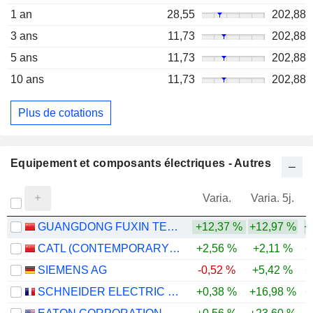
1 an
28,55
202,88
3 ans
11,73
202,88
5 ans
11,73
202,88
10 ans
11,73
202,88
Plus de cotations
Equipement et composants électriques - Autres
Varia.
Varia. 5j.
GUANGDONG FUXIN TECHNOLOGY CO., LTD.
+12,37 %
+12,97 %
+
CATL (CONTEMPORARY AMPEREX TECHNOLOGY)
+2,56 %
+2,11 %
+
SIEMENS AG
-0,52 %
+5,42 %
+
SCHNEIDER ELECTRIC SE
+0,38 %
+16,98 %
+