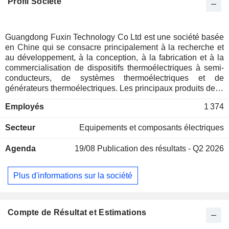
Profil Société
Guangdong Fuxin Technology Co Ltd est une société basée
en Chine qui se consacre principalement à la recherche et
au développement, à la conception, à la fabrication et à la
commercialisation de dispositifs thermoélectriques à semi-
conducteurs, de systèmes thermoélectriques et de
générateurs thermoélectriques. Les principaux produits de la
société comprennent des dispositifs de refroidissement
Employés
1 374
thermoélectriques à semi-conducteurs, des générateurs
thermoélectriques, des systèmes de refroidissement
Secteur
Equipements et composants électriques
thermoélectriques, des substrats céramiques revêtus de
cuivre et d’autres produits. Les produits de la société sont
Agenda
19/08
Publication des résultats - Q2 2026
utilisés dans l'électronique grand public, les
communications, le stockage d'énergie, l'automobile et
d'autres domaines. La société exerce ses activités sur les
Plus d'informations sur la société
marchés nationaux et internationaux.
Compte de Résultat et Estimations