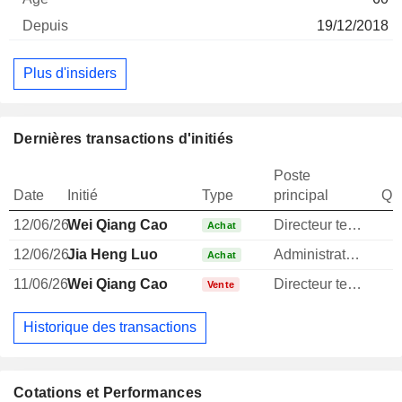
19/12/2018
Plus d'insiders
Dernières transactions d'initiés
Poste
Date
Initié
Type
principal
Qua
12/06/26
Wei Qiang Cao
Directeur technique
Achat
12/06/26
Jia Heng Luo
Administrateur
1
Achat
11/06/26
Wei Qiang Cao
Directeur technique
Vente
Historique des transactions
Cotations et Performances