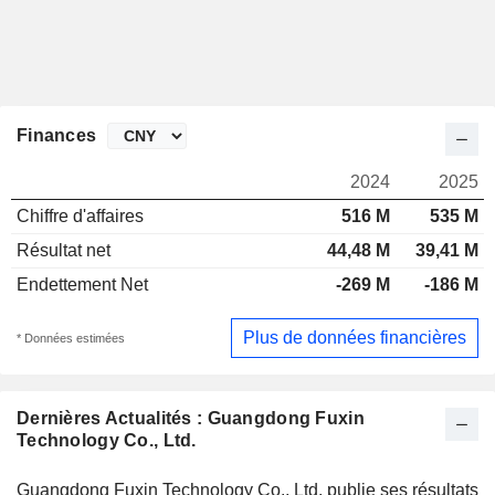
Finances
2024
2025
Chiffre d'affaires
516 M
535 M
Résultat net
44,48 M
39,41 M
Endettement Net
-269 M
-186 M
Plus de données financières
* Données estimées
Dernières Actualités : Guangdong Fuxin
Technology Co., Ltd.
Guangdong Fuxin Technology Co., Ltd. publie ses résultats