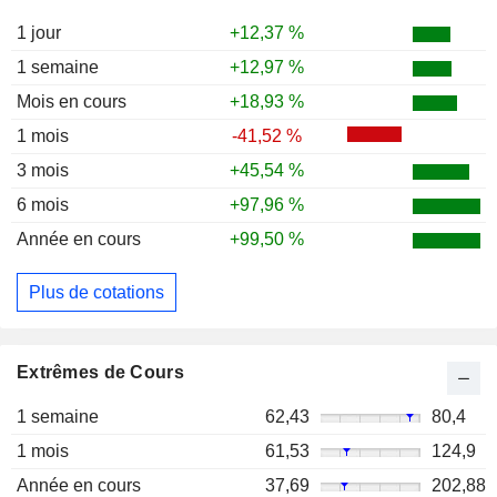
1 jour
+12,37 %
1 semaine
+12,97 %
Mois en cours
+18,93 %
1 mois
-41,52 %
3 mois
+45,54 %
6 mois
+97,96 %
Année en cours
+99,50 %
Plus de cotations
Extrêmes de Cours
1 semaine
62,43
80,4
1 mois
61,53
124,9
Année en cours
37,69
202,88