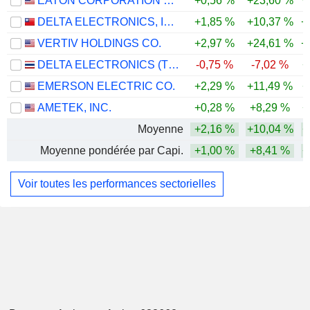
EATON CORPORATION PLC
+0,56 %
+23,60 %
+
DELTA ELECTRONICS, INC.
+1,85 %
+10,37 %
+
VERTIV HOLDINGS CO.
+2,97 %
+24,61 %
+
DELTA ELECTRONICS (THAILAND)
-0,75 %
-7,02 %
+
EMERSON ELECTRIC CO.
+2,29 %
+11,49 %
+
AMETEK, INC.
+0,28 %
+8,29 %
+
Moyenne
+2,16 %
+10,04 %
+
Moyenne pondérée par Capi.
+1,00 %
+8,41 %
+
Voir toutes les performances sectorielles