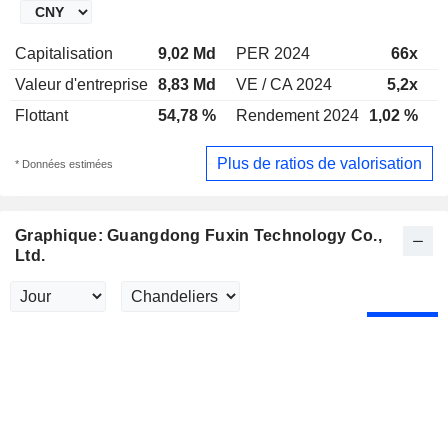
Capitalisation
9,02 Md
PER 2024
66x
P
Valeur d'entreprise
8,83 Md
VE / CA 2024
5,2x
V
Flottant
54,78 %
Rendement 2024
1,02 %
R
Plus de ratios de valorisation
* Données estimées
Graphique: Guangdong Fuxin Technology Co.,
Ltd.