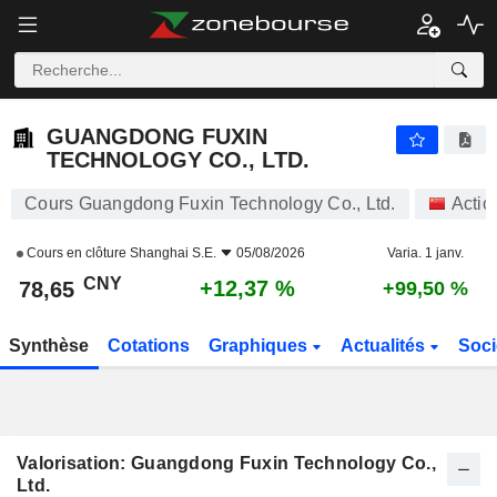
GUANGDONG FUXIN TECHNOLOGY CO., LTD.
78,65
¥
+12,37 %
GUANGDONG FUXIN
TECHNOLOGY CO., LTD.
Cours Guangdong Fuxin Technology Co., Ltd.
Actio
Cours en clôture
Shanghai S.E.
05/08/2026
Varia. 1 janv.
CNY
+12,37 %
78,65
+99,50 %
Synthèse
Cotations
Graphiques
Actualités
Soci
Valorisation: Guangdong Fuxin Technology Co.,
Ltd.