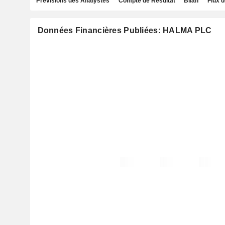
Prévisions des Analystes
Compte de Résultat
Bilan
Flux d
Données Financières Publiées: HALMA PLC