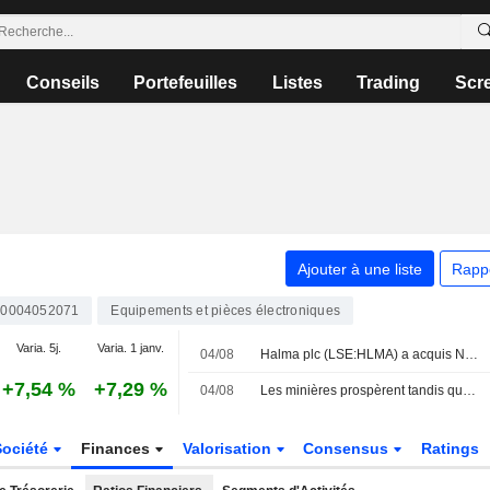
Conseils
Portefeuilles
Listes
Trading
Scr
Ajouter à une liste
Rapp
0004052071
Equipements et pièces électroniques
Varia. 5j.
Varia. 1 janv.
04/08
Halma plc (LSE:HLMA) a acquis NovaBone Products, LLC auprès d'Isto Biologics pour 60 millions de dollars.
+7,54 %
+7,29 %
04/08
Les minières prospèrent tandis que le pétrole chute face aux espoirs de paix
Société
Finances
Valorisation
Consensus
Ratings