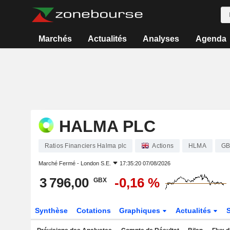
Marchés
Actualités
Analyses
Agenda
HALMA PLC
Ratios Financiers Halma plc
Actions
HLMA
GB
Marché Fermé -
London S.E.
17:35:20 07/08/2026
3 796,00
-0,16 %
GBX
Synthèse
Cotations
Graphiques
Actualités