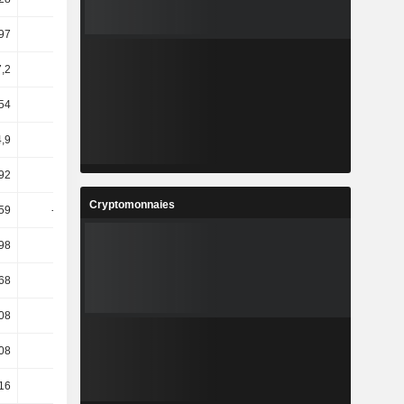
,97
14,71
10,12
25,63
,2
11,35
5,18
23,11
54
-2,43
-1,48
7,29
,9
6,24
19,59
9,57
92
7,58
8,62
13,94
Cryptomonnaies
,59
-85,07
1,24 k
-128,07
98
8,61
9,38
14,14
68
49,22
27,9
-2,4
08
13,1
33,54
25,34
,08
99,64
25,33
-24,33
,16
97,11
24,26
-22,49