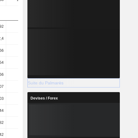
92
45,83
44,7
42,13
,4
31,43
30,89
29,64
66
44,69
41,61
38,71
54
30,65
28,75
27,24
66
42,11
41,71
41,61
Suite du Palmarès
07
12,35
12,99
14,77
Devises / Forex
03
15,42
16,26
18,08
44
14,35
14,94
16,55
82
1,69
1,57
1,41
42
1,39
0,99
1,19