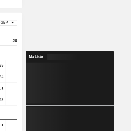
GBP
2024
2025
2026
Ma Liste
29
8,13
8,61
9,51
84
9,61
10,21
11,37
61
16,12
16,3
18,31
63
16,12
16,3
18,31
01
49,66
50,72
49,96