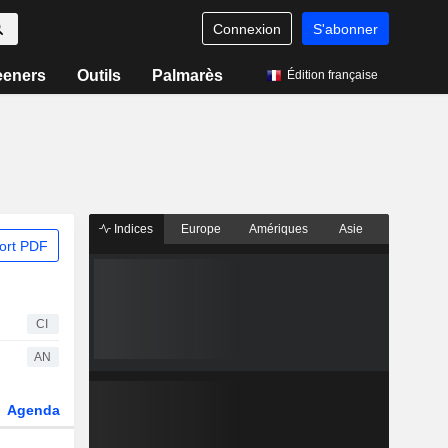
Connexion
S'abonner
eeners
Outils
Palmarès
Édition française
Indices
Europe
Amériques
Asie
ort PDF
CI
AN
Agenda
Secteur
Dérivés
Fonds et ETFs