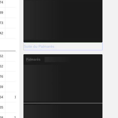
74
0,7
0,72
0,74
89
8,85
8,65
8,7
73
5,32
5,44
5,46
42
3,32
3,66
4,15
Suite du Palmarès
62
2,45
2,44
2,14
Palmarès
62
1,55
1,71
1,41
76
1,03
1,08
0,92
69
68,83
67,14
66,86
64
110,31
99,68
87,92
65
42,21
41,18
39,01
68
136,94
125,64
115,76