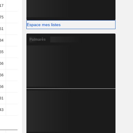
17
31,14
31,54
29,42
75
22,15
22,9
24,12
Espace mes listes
51
20,95
21,74
23,01
Palmarès
84
18,52
19,18
20,54
65
13,21
13,18
14,42
66
13,21
13,18
14,42
66
13,21
13,18
14,42
56
10,66
11,16
12,13
81
13,54
15,36
10,12
43
14,48
16,28
10,99