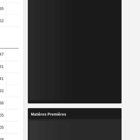
95
1,82
1,71
1,54
52
1,49
1,08
1,3
47
9,79
10,52
14,87
81
9,02
12,87
13,15
41
12,01
14,07
20,98
92
12,36
14,5
21,56
36
13,94
14,47
23,01
Matières Premières
,05
14,72
10,27
25,61
,05
14,63
10,27
25,61
28
10,86
15,74
24,86